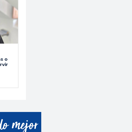
ás o
rvir