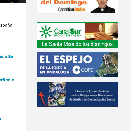
España.
s allá
fiarle
r