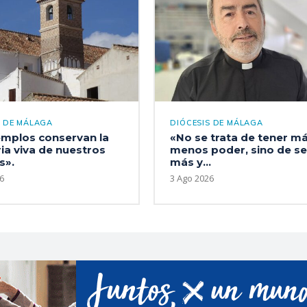
S DE MÁLAGA
DIÓCESIS DE MÁLAGA
emplos conservan la
«No se trata de tener m
a viva de nuestros
menos poder, sino de se
s».
más y...
6
3 Ago 2026