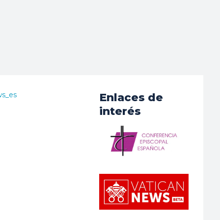
ws_es
Enlaces de
interés