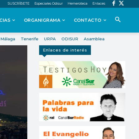
SUSCRÍBETE
Especiales Odisur
Hemeroteca
Enlaces
CIAS
ORGANIGRAMA
CONTACTO
Málaga
Tenerife
URPA
ODISUR
Asamblea
Enlaces de interés