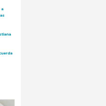
 a
las
stiana
ecuerda