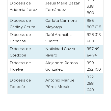
Diócesis de
Jesús María Bazán
338
Asidonia-Jerez
Fernández
800
Diócesis de
Carlota Carmona
956
Cádiz y Ceuta
Mayorga
807 018
Diócesis de
Raúl Arencibia
928 313
Canarias
Suárez
600
Diócesis de
Natividad Gavira
957 49
Córdoba
Rivero
64 74
Diócesis de
Alejandro Ramos
959
Huelva
González
252 100
922
Diócesis de
Antonio Manuel
258
Tenerife
Pérez Morales
640