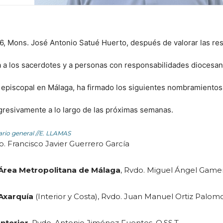
26, Mons. José Antonio Satué Huerto, después de valorar las re
a a los sacerdotes y a personas con responsabilidades diocesan
 episcopal en Málaga, ha firmado los siguientes nombramientos
resivamente a lo largo de las próximas semanas.
ario general
//E. LLAMAS
o. Francisco Javier Guerrero García
 Área Metropolitana de Málaga
, Rvdo. Miguel Ángel Game
 Axarquía
(Interior y Costa), Rvdo. Juan Manuel Ortiz Palom
Interior
, Rvdo. Antonio Jiménez Fuentes, O.SS.T.