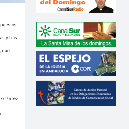
spuestas
as y tras
, que
ro Pérez
o