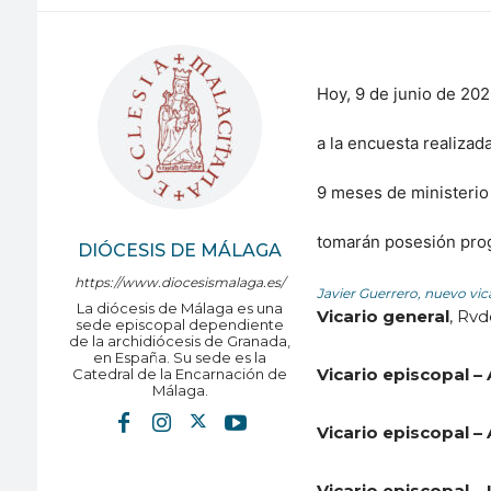
Hoy, 9 de junio de 20
a la encuesta realizad
9 meses de ministerio
tomarán posesión prog
DIÓCESIS DE MÁLAGA
https://www.diocesismalaga.es/
Javier Guerrero, nuevo vic
La diócesis de Málaga es una
Vicario general
, Rvd
sede episcopal dependiente
de la archidiócesis de Granada,
en España. Su sede es la
Vicario episcopal –
Catedral de la Encarnación de
Málaga.
Vicario episcopal –
Vicario episcopal – 