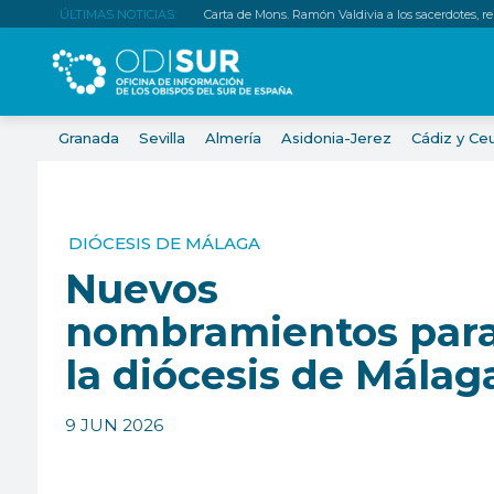
ÚLTIMAS NOTICIAS:
Carta de Mons. Ramón Valdivia a los sacerdotes, relig
Granada
Sevilla
Almería
Asidonia-Jerez
Cádiz y Ce
DIÓCESIS DE MÁLAGA
Nuevos
nombramientos par
la diócesis de Málag
9 JUN 2026