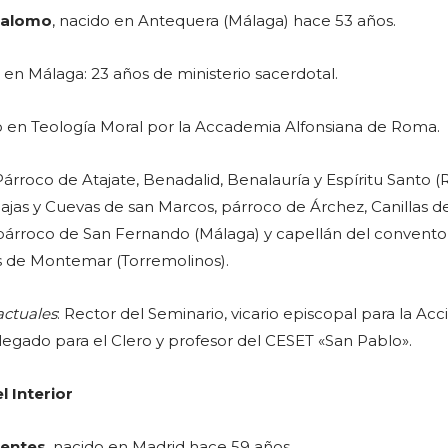
Palomo
, nacido en Antequera (Málaga) hace 53 años.
n Málaga: 23 años de ministerio sacerdotal.
o en Teología Moral por la Accademia Alfonsiana de Roma.
 Párroco de Atajate, Benadalid, Benalauría y Espíritu Santo (
jas y Cuevas de san Marcos, párroco de Árchez, Canillas d
párroco de San Fernando (Málaga) y capellán del convento
s de Montemar (Torremolinos).
actuales
: Rector del Seminario, vicario episcopal para la Acc
delegado para el Clero y profesor del CESET «San Pablo».
el Interior
uentes
, nacido en Madrid hace 59 años.