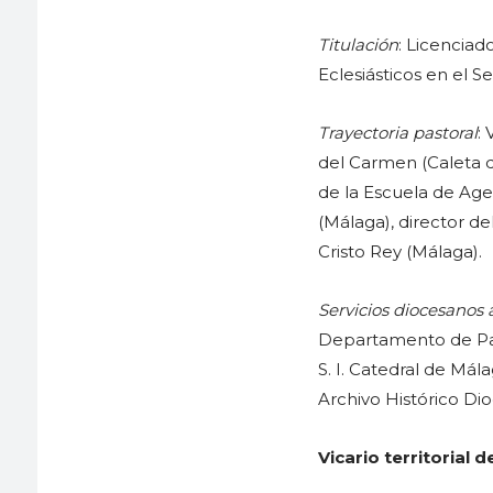
Titulación
: Licenciad
Eclesiásticos en el 
Trayectoria pastoral
:
del Carmen (Caleta d
de la Escuela de Age
(Málaga), director d
Cristo Rey (Málaga).
Servicios diocesanos 
Departamento de Patr
S. I. Catedral de Mál
Archivo Histórico Di
Vicario territorial d