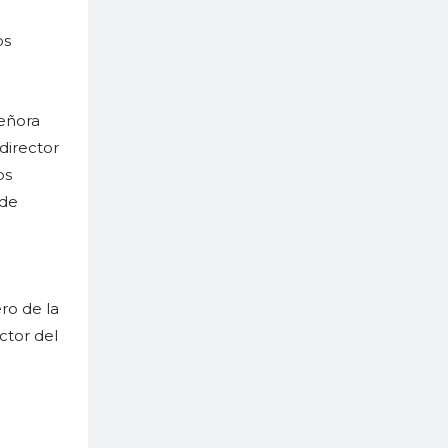
os
Señora
director
os
 de
ro de la
ctor del