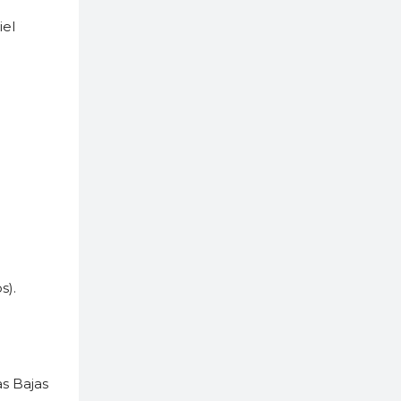
iel
s).
s Bajas