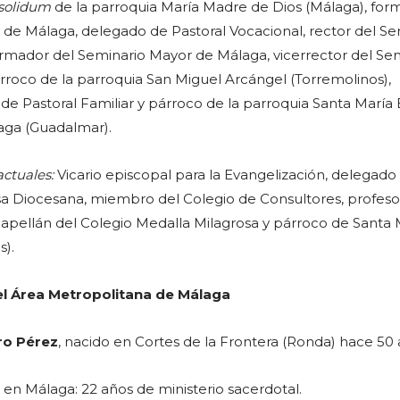
 solidum
de la parroquia María Madre de Dios (Málaga), for
de Málaga, delegado de Pastoral Vocacional, rector del Se
rmador del Seminario Mayor de Málaga, vicerrector del Se
roco de la parroquia San Miguel Arcángel (Torremolinos),
 de Pastoral Familiar y párroco de la parroquia Santa María 
aga (Guadalmar).
actuales:
Vicario episcopal para la Evangelización, delegado
sa Diocesana, miembro del Colegio de Consultores, profeso
apellán del Colegio Medalla Milagrosa y párroco de Santa 
s).
 del Área Metropolitana de Málaga
ro Pérez
, nacido en Cortes de la Frontera (Ronda) hace 50 
n Málaga: 22 años de ministerio sacerdotal.