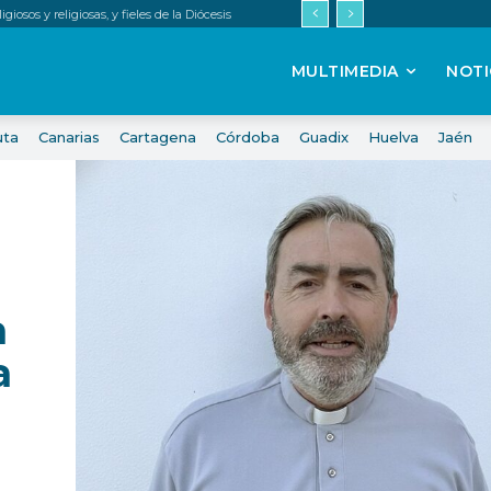
iosos y religiosas, y fieles de la Diócesis
MULTIMEDIA
NOTI
uta
Canarias
Cartagena
Córdoba
Guadix
Huelva
Jaén
a
a