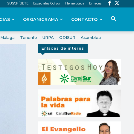
SUSCRÍBETE
Especiales Odisur
Hemeroteca
Enlaces
CIAS
ORGANIGRAMA
CONTACTO
Málaga
Tenerife
URPA
ODISUR
Asamblea
Enlaces de interés