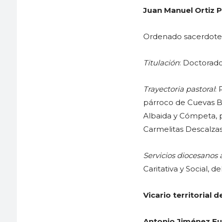
Juan Manuel Ortiz 
Ordenado sacerdote e
Titulación
: Doctorad
Trayectoria pastoral
:
párroco de Cuevas Ba
Albaida y Cómpeta, 
Carmelitas Descalza
Servicios diocesanos 
Caritativa y Social, 
Vicario territorial d
Antonio Jiménez F