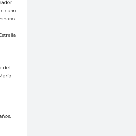
mador
minario
minario
Estrella
r del
María
años.