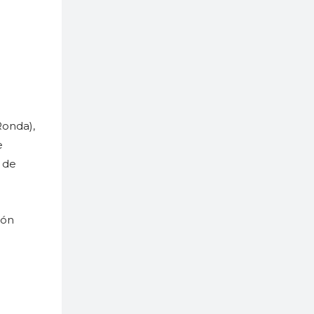
Ronda),
e
 de
ión