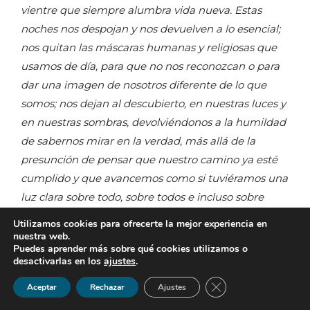
vientre que siempre alumbra vida nueva. Estas
noches nos despojan y nos devuelven a lo esencial;
nos quitan las máscaras humanas y religiosas que
usamos de día, para que no nos reconozcan o para
dar una imagen de nosotros diferente de lo que
somos; nos dejan al descubierto, en nuestras luces y
en nuestras sombras, devolviéndonos a la humildad
de sabernos mirar en la verdad, más allá de la
presunción de pensar que nuestro camino ya esté
cumplido y que avancemos como si tuviéramos una
luz clara sobre todo, sobre todos e incluso sobre
Dios.
]
Utilizamos cookies para ofrecerte la mejor experiencia en
nuestra web.
Puedes aprender más sobre qué cookies utilizamos o
Este “espacio vacío” que la noche crea, aun
desactivarlas en los
ajustes
.
cuando se presenta bajo la forma del sufrimiento o
Cerrar el banner de 
Aceptar
Rechazar
Ajustes
de la insatisfacción, de la desilusión o de la
incredulidad, puede ser ocasión para recibir una