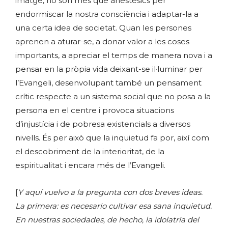
imatge, no són més que anestèsics per
endormiscar la nostra consciència i adaptar-la a
una certa idea de societat. Quan les persones
aprenen a aturar-se, a donar valor a les coses
importants, a apreciar el temps de manera nova i a
pensar en la pròpia vida deixant-se il·luminar per
l’Evangeli, desenvolupant també un pensament
crític respecte a un sistema social que no posa a la
persona en el centre i provoca situacions
d’injustícia i de pobresa existencials a diversos
nivells. És per això que la inquietud fa por, així com
el descobriment de la interioritat, de la
espiritualitat i encara més de l’Evangeli.
[
Y aquí vuelvo a la pregunta con dos breves ideas.
La primera: es necesario cultivar esa sana inquietud.
En nuestras sociedades, de hecho, la idolatría del