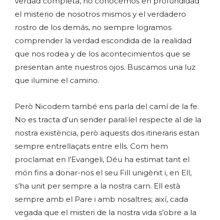
verdad completa, no conocemos en profundidad
el misterio de nosotros mismos y el verdadero
rostro de los demás, no siempre logramos
comprender la verdad escondida de la realidad
que nos rodea y de los acontecimientos que se
presentan ante nuestros ojos. Buscamos una luz
que ilumine el camino.
Però Nicodem també ens parla del camí de la fe.
No es tracta d’un sender paral·lel respecte al de la
nostra existència, però aquests dos itineraris estan
sempre entrellaçats entre ells. Com hem
proclamat en l’Evangeli, Déu ha estimat tant el
món fins a donar-nos el seu Fill unigènit i, en Ell,
s’ha unit per sempre a la nostra carn. Ell està
sempre amb el Pare i amb nosaltres; així, cada
vegada que el misteri de la nostra vida s’obre a la