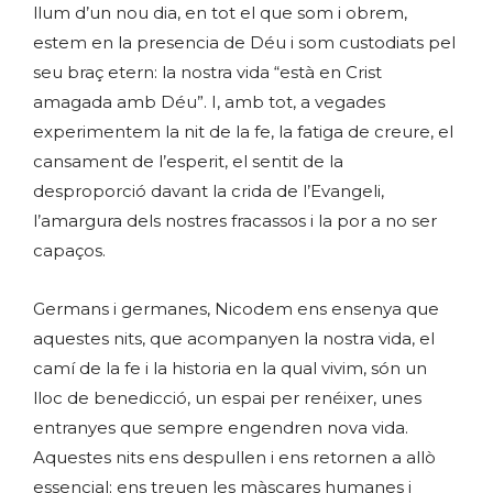
llum d’un nou dia, en tot el que som i obrem,
estem en la presencia de Déu i som custodiats pel
seu braç etern: la nostra vida “està en Crist
amagada amb Déu”. I, amb tot, a vegades
experimentem la nit de la fe, la fatiga de creure, el
cansament de l’esperit, el sentit de la
desproporció davant la crida de l’Evangeli,
l’amargura dels nostres fracassos i la por a no ser
capaços.
Germans i germanes, Nicodem ens ensenya que
aquestes nits, que acompanyen la nostra vida, el
camí de la fe i la historia en la qual vivim, són un
lloc de benedicció, un espai per renéixer, unes
entranyes que sempre engendren nova vida.
Aquestes nits ens despullen i ens retornen a allò
essencial; ens treuen les màscares humanes i