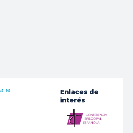
ws_es
Enlaces de
interés