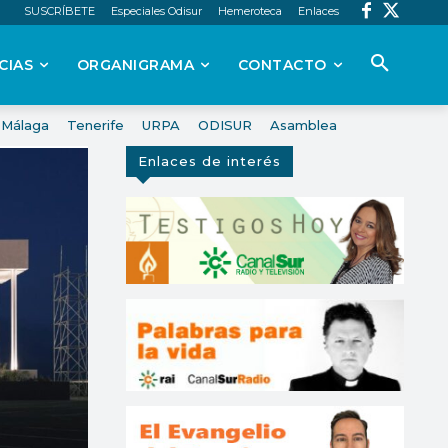
SUSCRÍBETE
Especiales Odisur
Hemeroteca
Enlaces
CIAS
ORGANIGRAMA
CONTACTO
Málaga
Tenerife
URPA
ODISUR
Asamblea
Enlaces de interés