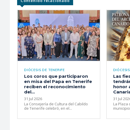
Contenido relacionado
DIÓCESIS DE TENERIFE
DIÓCESIS
Los coros que participaron
Las fie
en misa del Papa en Tenerife
tendrá
reciben el reconocimiento
honor 
del...
Canari
31 Jul 2026
31 Jul 202
La Consejería de Cultura del Cabildo
La Plaza 
de Tenerife celebró, en el...
municipio