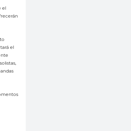
 el
frecerán
to
tará el
ente
olistas,
Bandas
 momentos