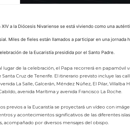
n XIV a la Diócesis Nivariense se está viviendo como una auténti
ial. Miles de fieles están llamados a participar en una jornada h
elebración de la Eucaristía presidida por el Santo Padre.
l lugar de la celebración, el Papa recorrerá en papamóvil v
e Santa Cruz de Tenerife. El itinerario previsto incluye las cal
enida La Salle, Galcerán, Méndez Núñez, El Pilar, Villalba 
 Cabildo, avenida Marítima y avenida Francisco La Roche.
 previos a la Eucaristía se proyectará un vídeo con imág
tros y acontecimientos significativos de las diferentes isla
is, acompañado por diversos mensajes del obispo.