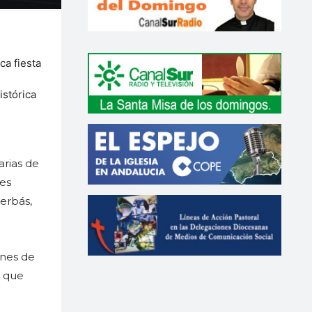
ca fiesta
istórica
arias de
les
Herbás,
enes de
s que