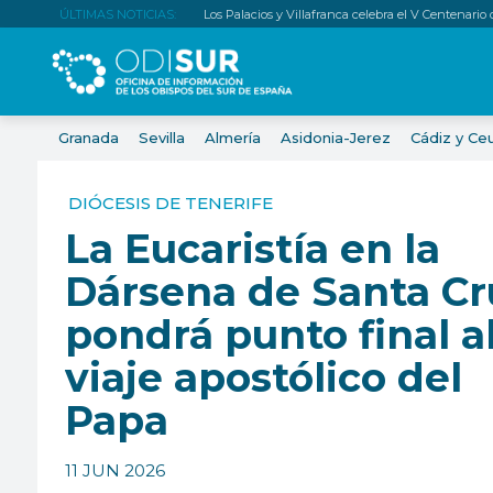
ÚLTIMAS NOTICIAS:
Los Palacios y Villafranca celebra el V Centenario
Granada
Sevilla
Almería
Asidonia-Jerez
Cádiz y Ce
DIÓCESIS DE TENERIFE
La Eucaristía en la
Dársena de Santa Cr
pondrá punto final a
viaje apostólico del
Papa
11 JUN 2026