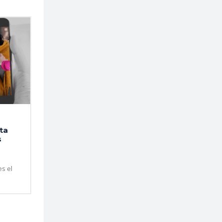
ata
s
es el