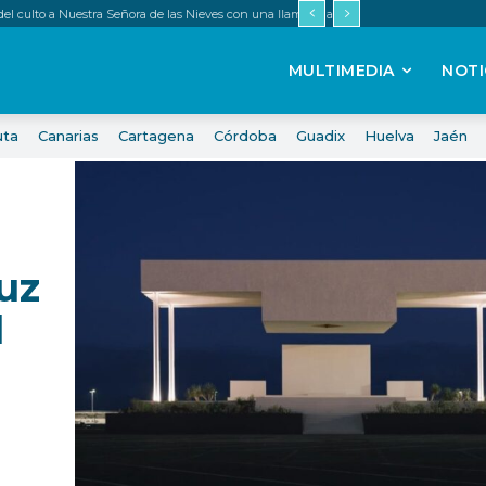
 del culto a Nuestra Señora de las Nieves con una llamada a renovar la fe
MULTIMEDIA
NOTI
uta
Canarias
Cartagena
Córdoba
Guadix
Huelva
Jaén
uz
l