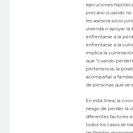
ejecuciones hipoteca
precario (cuando no h
les asesora socio-jur
vivienda o apoyar la 
enfrentarse a la pérd
enfrentarse a la vul
implica la vulneració
que “cuando perdemo
pertenencia, la posibi
acompañar a familia
de personas que se en
En esta línea, la co
riesgo de perder la 
diferentes factores e
todos los casos se tr
las familias monomar