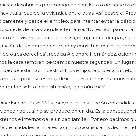
rias, a desahucios por impago de alquiler o a desahucios e
ay titularidad de la vivienda), entre otras. Así, desde el Pro
ídicamente y desde el empleo, para intentar evitar la pérdid
búsqueda de una vivienda alternativa. “No es fácil para una f
ida de la vivienda. Perder tu casa, el lugar que ocupas, sup
neración de un derecho humano y constitucional que, adem
n de otros derechos”, recalca Alejandra Hernández, quien in
s la casa también perdemos nuestra seguridad, un lugar 
lidad de estar con nuestros hijos e hijas, la protección, etc. 
s en este proceso es muy delicado. Si además estamos ha
frentan solas a esta situación, lo es aún más”.
ordinadora de “Base 25” subraya que “la situación entendida
vivienda habitual no se produce en un día. Es la consecuenc
xternos e internos de la unidad familiar. Por eso decimos q
ata de unidades familiares con multicasuística. Es decir, en e
entales son mujeres en riesgo de perder su vivienda habitu