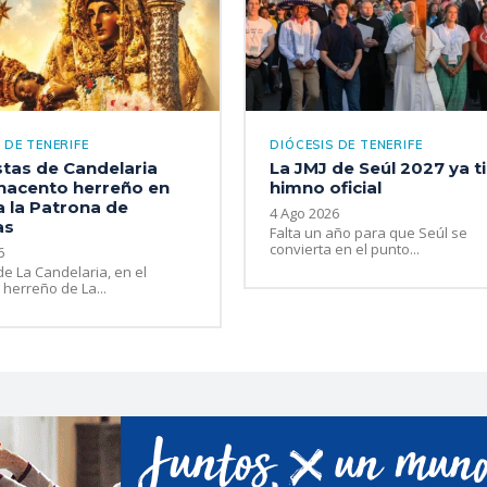
 DE TENERIFE
DIÓCESIS DE TENERIFE
stas de Candelaria
La JMJ de Seúl 2027 ya t
nacento herreño en
himno oficial
a la Patrona de
4 Ago 2026
as
Falta un año para que Seúl se
convierta en el punto...
6
de La Candelaria, en el
 herreño de La...