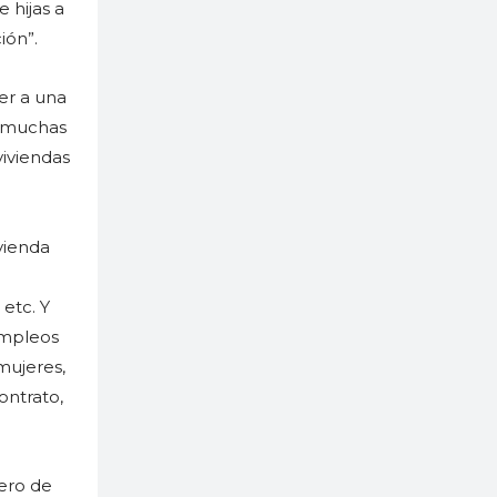
e hijas a
ión”.
er a una
e muchas
viviendas
vienda
 etc. Y
empleos
mujeres,
ontrato,
ero de