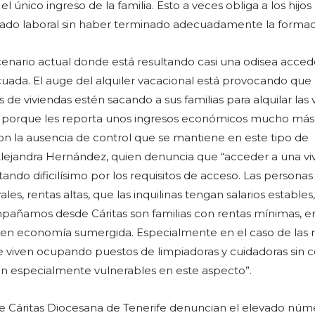
 el único ingreso de la familia. Esto a veces obliga a los hijos 
cado laboral sin haber terminado adecuadamente la formac
cenario actual donde está resultando casi una odisea acced
cuada. El auge del alquiler vacacional está provocando qu
 de viviendas estén sacando a sus familias para alquilar las 
 porque les reporta unos ingresos económicos mucho más
on la ausencia de control que se mantiene en este tipo de
Alejandra Hernández, quien denuncia que “acceder a una vi
ltando dificilísimo por los requisitos de acceso. Las personas
les, rentas altas, que las inquilinas tengan salarios estables,
ompañamos desde Cáritas son familias con rentas mínimas, 
s en economía sumergida. Especialmente en el caso de las 
 viven ocupando puestos de limpiadoras y cuidadoras sin c
ven especialmente vulnerables en este aspecto”.
de Cáritas Diocesana de Tenerife denuncian el elevado núm