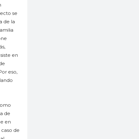
n
yecto se
a de la
amilia
one
ás,
siste en
de
Por eso,
blando
 como
ia de
ue en
l caso de
al