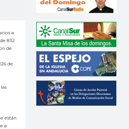
icios a
l de 832
son de
 126 de
las
ue están
e a: