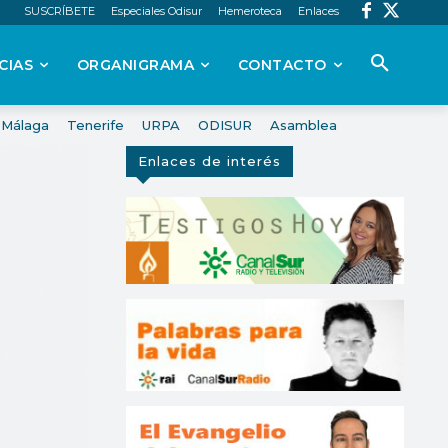
SUSCRÍBETE
Especiales Odisur
Hemeroteca
Enlaces
CIAS
ORGANIGRAMA
CONTACTO
Málaga
Tenerife
URPA
ODISUR
Asamblea
Enlaces de interés