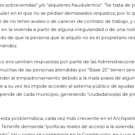
 sobrevenidas” y/o “alquileres fraudulentos”. “Se trata de 
iler en el que no se pedían demasiados requisitos, por lo 
r de no tener avales o de carecer de contrato de trabajo, y
en la vivienda a partir de alguna irregularidad o de una noti
do de que la persona que le alquiló no es el propietario rea
rnández.
co encuentran respuestas por parte de las Administracione
muchas de las personas atendidas por “Base 25” tienen seri
ceder al empadronamiento debido a la mala praxis de algu
e a su vez les impide acceder al sistema público de ayudas 
depende de cada municipio, generando “ciudadanos/as de pr
r esta problemática, cada vez más creciente en el Archipiél
 Tenerife demanda “políticas reales de acceso a la vivienda
do”, tal y como se contempla en la Constitución, en cuyo a