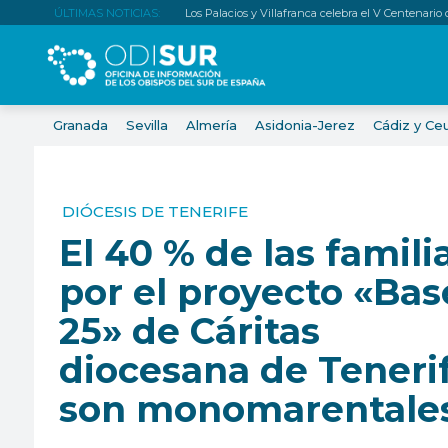
ÚLTIMAS NOTICIAS:
Los Palacios y Villafranca celebra el V Centenario
Granada
Sevilla
Almería
Asidonia-Jerez
Cádiz y Ce
DIÓCESIS DE TENERIFE
El 40 % de las famili
por el proyecto «Bas
25» de Cáritas
diocesana de Teneri
son monomarentale