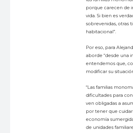
porque carecen de in
vida. Si bien es verd
sobrevenidas, otras 
habitacional”.
Por eso, para Aleja
aborde “desde una int
entendemos que, con
modificar su situació
“Las familias monoma
dificultades para con
ven obligadas a asu
por tener que cuidar
economía sumergida”,
de unidades familiar