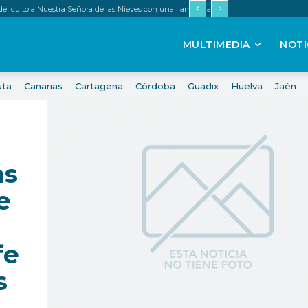
 del culto a Nuestra Señora de las Nieves con una llamada a renovar la fe
MULTIMEDIA
NOTI
uta
Canarias
Cartagena
Córdoba
Guadix
Huelva
Jaén
as
e
fe
s