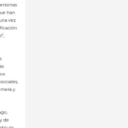
personas
que han
 una vez
ficación
l”,
s
as
nos
sociales,
imera y
ago,
 y de
rtículo