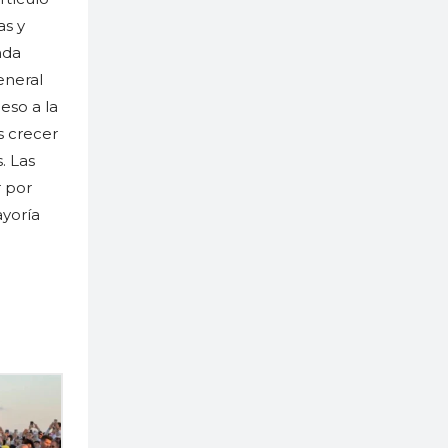
as y
nda
eneral
eso a la
s crecer
. Las
r por
ayoría