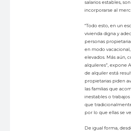
salarios estables, son
incorporarse al mer
“Todo esto, en un es
vivienda digna y ade
personas propietarias
en modo vacacional,
elevados. Más aún, c
alquileres”, expone 
de alquiler está resu
propietarias piden ava
las familias que ac
inestables o trabajo
que tradicionalmente
por lo que ellas se 
De igual forma, des