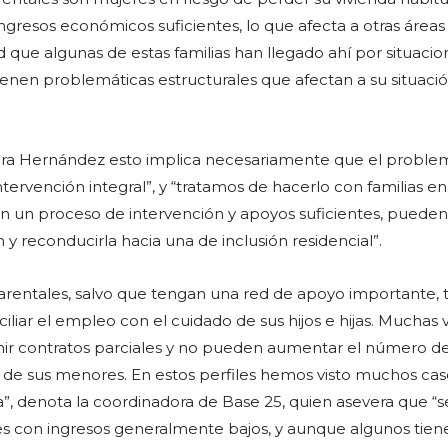
gresos económicos suficientes, lo que afecta a otras áreas
ad que algunas de estas familias han llegado ahí por situacio
tienen problemáticas estructurales que afectan a su situaci
ndra Hernández esto implica necesariamente que el proble
ervención integral”, y “tratamos de hacerlo con familias en
 un proceso de intervención y apoyos suficientes, pueden
n y reconducirla hacia una de inclusión residencial”.
rentales, salvo que tengan una red de apoyo importante, 
ciliar el empleo con el cuidado de sus hijos e hijas. Muchas 
mir contratos parciales y no pueden aumentar el número d
 de sus menores. En estos perfiles hemos visto muchos cas
 denota la coordinadora de Base 25, quien asevera que “se
es con ingresos generalmente bajos, y aunque algunos tien