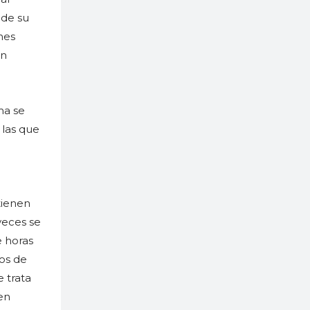
 de su
nes
ón
ma se
 las que
tienen
veces se
e horas
os de
 trata
en