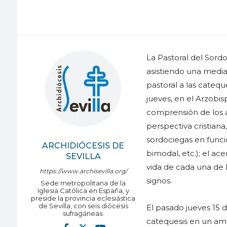
La Pastoral del Sord
asistiendo una media
pastoral a las catequ
jueves, en el Arzobis
comprensión de los a
perspectiva cristiana
sordociegas en funci
ARCHIDIÓCESIS DE
bimodal, etc.); el ac
SEVILLA
vida de cada una de 
https://www.archisevilla.org/
signos.
Sede metropolitana de la
Iglesia Católica en España, y
preside la provincia eclesiástica
de Sevilla, con seis diócesis
El pasado jueves 15 d
sufragáneas.
catequesis en un am