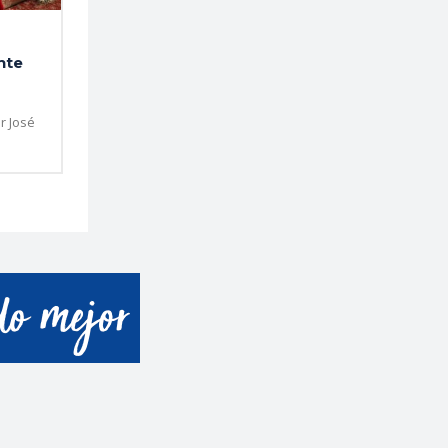
nte
r José