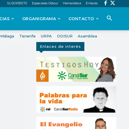
SUSCRÍBETE
Especiales Odisur
Hemeroteca
Enlaces
CIAS
ORGANIGRAMA
CONTACTO
Málaga
Tenerife
URPA
ODISUR
Asamblea
Enlaces de interés