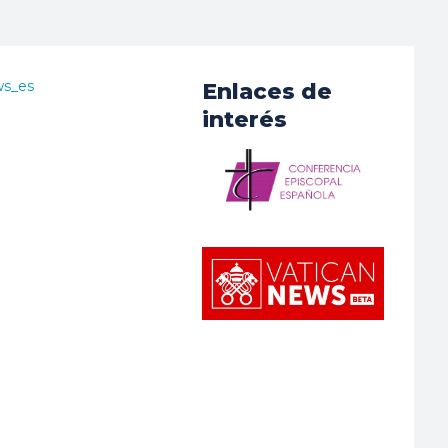
ws_es
Enlaces de
interés