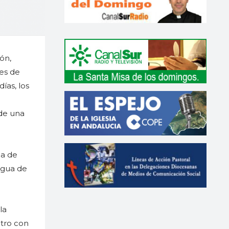
ón,
es de
ías, los
sde una
ia de
ngua de
la
ntro con