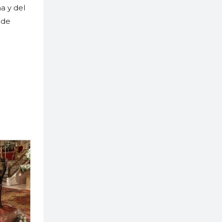
a y del
 de