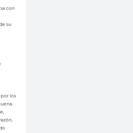
cia con
 de su
s
por los
 buena
e,
razón,
ndo