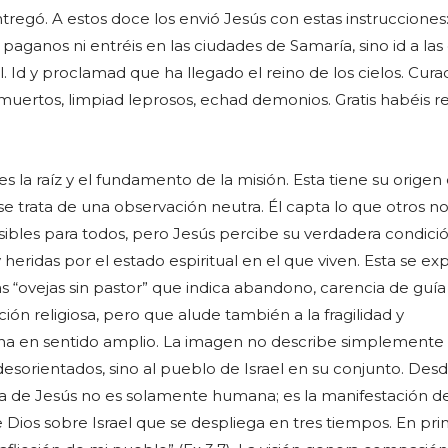
entregó. A estos doce los envió Jesús con estas instrucciones
e paganos ni entréis en las ciudades de Samaría, sino id a las
l. Id y proclamad que ha llegado el reino de los cielos. Cura
muertos, limpiad leprosos, echad demonios. Gratis habéis re
 la raíz y el fundamento de la misión. Esta tiene su origen 
e trata de una observación neutra. Él capta lo que otros no
isibles para todos, pero Jesús percibe su verdadera condició
eridas por el estado espiritual en el que viven. Esta se ex
s “ovejas sin pastor” que indica abandono, carencia de guía
ción religiosa, pero que alude también a la fragilidad y
na en sentido amplio. La imagen no describe simplemente
desorientados, sino al pueblo de Israel en su conjunto. Des
da de Jesús no es solamente humana; es la manifestación de
Dios sobre Israel que se despliega en tres tiempos. En pr