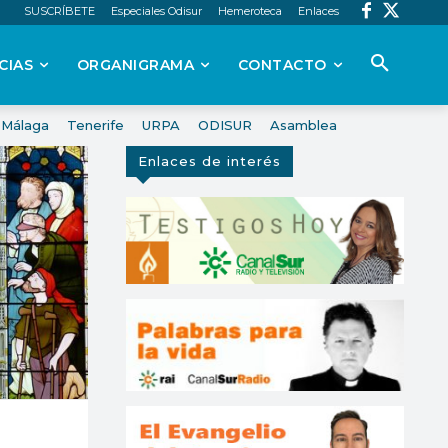
SUSCRÍBETE
Especiales Odisur
Hemeroteca
Enlaces
CIAS
ORGANIGRAMA
CONTACTO
Málaga
Tenerife
URPA
ODISUR
Asamblea
Enlaces de interés