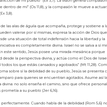
a aflicción de mi pueblo” (Ex 3,7). La visión genera compasión
dentro de mí” (Os 11,8), y la compasión le mueve a actuar
Ex 3,8).
 de las alas de águila que acompaña, protege y sostiene a la
eden valerse por sí mismas, expresa la acción de Dios que
sde una situación de total indefensión hacia la libertad y la
niciativa es completamente divina. Israel no se salva a sí m
 En este sentido, Jesús posee una mirada mesiánica porque
 desde la perspectiva divina, y actúa como el Dios de Israe
mí todos los que estáis cansados y agobiados” (Mt 11,28). Com
oma sobre sí la debilidad de su pueblo, Jesús se presenta 
 amparo para quienes se encuentran agotados. Asume así la
ía divina: no solo enseña el camino, sino que ofrece person
 prometía a su pueblo (Jer 6,16).
o perfectamente. Cuando habla de la debilidad (Rom 5,6) n