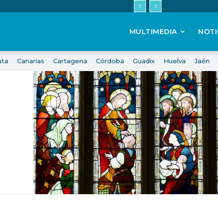
MULTIMEDIA
NOTI
uta
Canarias
Cartagena
Córdoba
Guadix
Huelva
Jaén