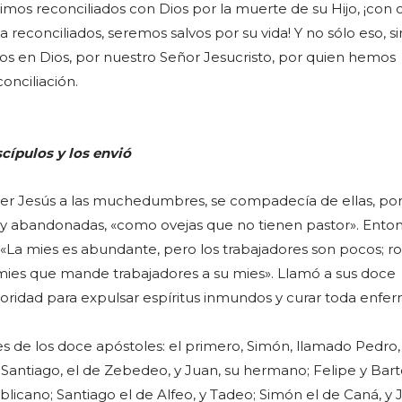
mos reconciliados con Dios por la muerte de su Hijo, ¡con 
 reconciliados, seremos salvos por su vida! Y no sólo eso, s
s en Dios, por nuestro Señor Jesucristo, por quien hemos
onciliación.
cípulos y los envió
 ver Jesús a las muchedumbres, se compadecía de ellas, po
y abandonadas, «como ovejas que no tienen pastor». Ento
: «La mies es abundante, pero los trabajadores son pocos; r
 mies que mande trabajadores a su mies». Llamó a sus doce
autoridad para expulsar espíritus inmundos y curar toda enf
s de los doce apóstoles: el primero, Simón, llamado Pedro,
Santiago, el de Zebedeo, y Juan, su hermano; Felipe y Bar
licano; Santiago el de Alfeo, y Tadeo; Simón el de Caná, y 