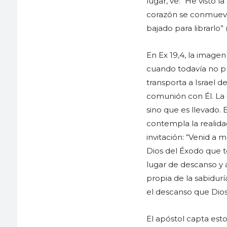
lugar, ve: “He visto l
corazón se conmueve 
bajado para librarlo” (
En Ex 19,4, la imagen
cuando todavía no pu
transporta a Israel de
comunión con Él. La i
sino que es llevado.
contempla la realidad
invitación: “Venid a 
Dios del Éxodo que t
lugar de descanso y
propia de la sabidur
el descanso que Dios
El apóstol capta est