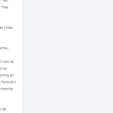
: “Mi
: “He
s crías
ismo,
l con la
o el
como el
 función
almente
o se