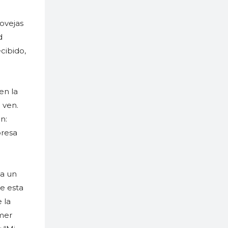
:
 ovejas
d
cibido,
en la
 ven.
n:
presa
 a un
de esta
 la
imer