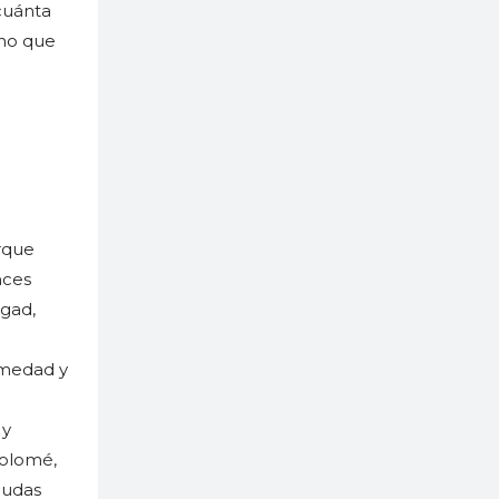
cuánta
ino que
rque
nces
ogad,
ermedad y
 y
tolomé,
Judas