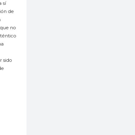
 sí
ción de
a
 que no
téntico
ha
r sido
de