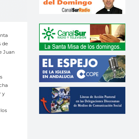
unta
s de
de Juan
s
icha
 y
los