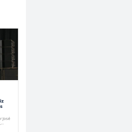
iz
os
r José
...