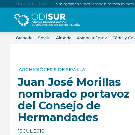
ÚLTIMAS NOTICIAS:
5 de agosto en el santuario de la patrona palmera
Granada
Sevilla
Almería
Asidonia-Jerez
Cádiz y Ce
ARCHIDIÓCESIS DE SEVILLA
Juan José Morillas
nombrado portavoz
del Consejo de
Hermandades
15 JUL 2016