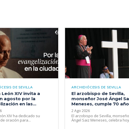
CESIS DE SEVILLA
ARCHIDIÓCESIS DE SEVILLA
 León XIV invita a
El arzobispo de Sevilla,
n agosto por la
monseñor José Ángel Sa
ización en las...
Meneses, cumple 70 añ
6
2 Ago 2026
eón XIV ha dedicado su
El arzobispo de Sevilla, monseño
 de oración para...
Ángel Saiz Meneses, celebra hoy,