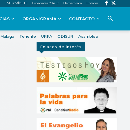
SUSCRÍBETE
Especiales Odisur
Hemeroteca
Enlaces
CIAS
ORGANIGRAMA
CONTACTO
Málaga
Tenerife
URPA
ODISUR
Asamblea
Enlaces de interés