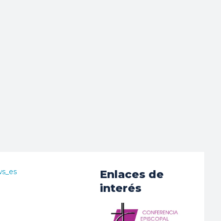
ws_es
Enlaces de
interés