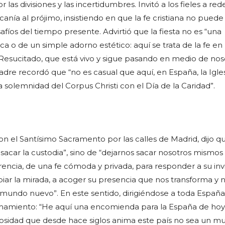
las divisiones y las incertidumbres. Invitó a los fieles a red
rcanía al prójimo, insistiendo en que la fe cristiana no puede 
afíos del tiempo presente. Advirtió que la fiesta no es “una
ica o de un simple adorno estético: aquí se trata de la fe en 
Resucitado, que está vivo y sigue pasando en medio de noso
adre recordó que “no es casual que aquí, en España, la Igle
 solemnidad del Corpus Christi con el Día de la Caridad”.
on el Santísimo Sacramento por las calles de Madrid, dijo q
sacar la custodia”, sino de “dejarnos sacar nosotros mismos
rencia, de una fe cómoda y privada, para responder a su inv
biar la mirada, a acoger su presencia que nos transforma y 
mundo nuevo”. En este sentido, dirigiéndose a toda España,
mamiento: “He aquí una encomienda para la España de hoy
iosidad que desde hace siglos anima este país no sea un m