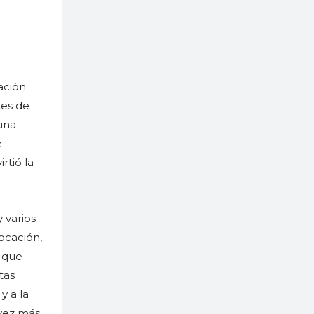
ación
tes de
una
e
rtió la
 varios
ocación,
s que
tas
y a la
 vez más