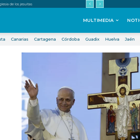
esia de los jesuitas
MULTIMEDIA
NOTI
uta
Canarias
Cartagena
Córdoba
Guadix
Huelva
Jaén