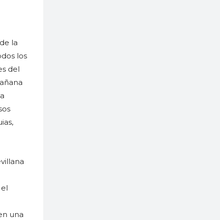
de la
odos los
es del
mañana
la
sos
ias,
villana
 el
 en una