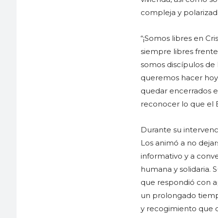
compleja y polarizad
“¡Somos libres en Cri
siempre libres frent
somos discípulos de l
queremos hacer hoy to
quedar encerrados en
reconocer lo que el E
Durante su intervenc
Los animó a no dejars
informativo y a conv
humana y solidaria. S
que respondió con ap
un prolongado tiempo
y recogimiento que co