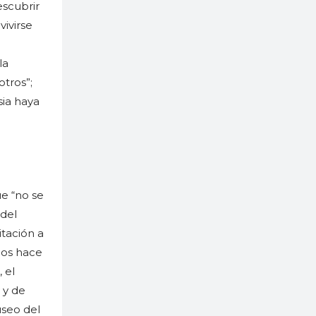
escubrir
vivirse
la
tros”;
sia haya
ue “no se
 del
itación a
nos hace
 el
 y de
useo del