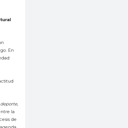
tural
un
ogo. En
iedad
actitud
l deporte
,
ntre la
cesis de
a agenda