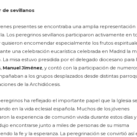
 de sevillanos
óvenes presentes se encontraba una amplia representación 
lla. Los peregrinos sevillanos participaron activamente en t
quisieron encomendar especialmente los frutos espiritual
iante una celebración eucarística celebrada en Madrid la 
o. La misa estuvo presidida por el delegado diocesano para 
s,
Manuel Jiménez
, y contó con la participación de numero
pañaban a los grupos desplazados desde distintas parroqu
ciones de la Archidiócesis.
eregrinos ha reflejado el importante papel que la Iglesia se
do en la vida eclesial española. Muchos de los jóvenes
aron la experiencia de comunión vivida durante estos días y
dujo encontrarse junto a miles de personas de su misma
ndo la fe y la esperanza. La peregrinación se convirtió así