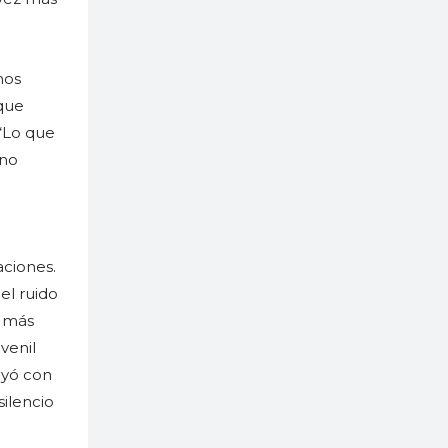
mos
rque
 “Lo que
 no
aciones.
el ruido
d más
venil
uyó con
silencio