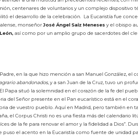
nión, centenares de voluntarios y un complejo dispositivo t
litó el desarrollo de la celebración. La Eucaristía fue conc
spalense, monseñor
José Ángel Saiz Meneses
y el obispo aux
León,
así como por un amplio grupo de sacerdotes del cle
 Padre, en la que hizo mención a san Manuel González, el 
sagrario abandonados
, y a san Juan de la Cruz, tuvo un prof
 El Papa situó la solemnidad en el corazón de la fe del pueb
ia del Señor presente en el Pan eucarístico está en el cor
storia de vuestro pueblo. Aquí en Madrid, pero también en t
ña, el Corpus Christi no es una fiesta más del calendario lit
aíces de la fe para renovar el amor y la fidelidad a Dios”. Du
ce puso el acento en la Eucaristía como fuente de unidad p