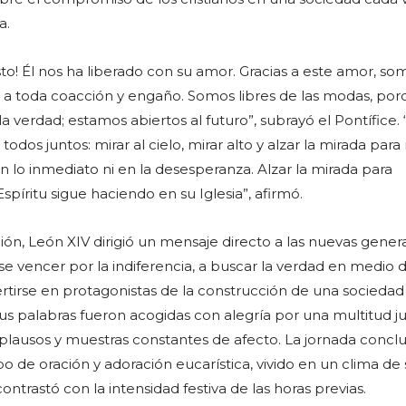
a.
sto! Él nos ha liberado con su amor. Gracias a este amor, so
e a toda coacción y engaño. Somos libres de las modas, po
a verdad; estamos abiertos al futuro”, subrayó el Pontífice.
dos juntos: mirar al cielo, mirar alto y alzar la mirada para
 lo inmediato ni en la desesperanza. Alzar la mirada para
spíritu sigue haciendo en su Iglesia”, afirmó.
ión, León XIV dirigió un mensaje directo a las nuevas gener
e vencer por la indiferencia, a buscar la verdad en medio d
ertirse en protagonistas de la construcción de una socieda
us palabras fueron acogidas con alegría por una multitud ju
lausos y muestras constantes de afecto. La jornada concl
 de oración y adoración eucarística, vivido en un clima de 
ntrastó con la intensidad festiva de las horas previas.