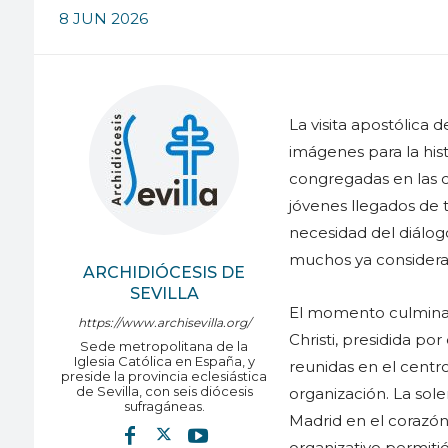
8 JUN 2026
La visita apostólica d
imágenes para la hist
congregadas en las ca
jóvenes llegados de t
necesidad del diál
muchos ya consideran
ARCHIDIÓCESIS DE
SEVILLA
El momento culminant
https://www.archisevilla.org/
Christi, presidida p
Sede metropolitana de la
Iglesia Católica en España, y
reunidas en el centro
preside la provincia eclesiástica
de Sevilla, con seis diócesis
organización. La sole
sufragáneas.
Madrid en el corazón
organizativo permiti