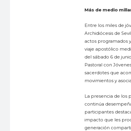
Más de medio millar
Entre los miles de j
Archidiócesis de Sevi
actos programados y 
viaje apostólico med
del sábado 6 de juni
Pastoral con Jóvene
sacerdotes que acom
movimientos y asocia
La presencia de los p
continúa desempeñan
participantes destac
impacto que les pro
generación compartie