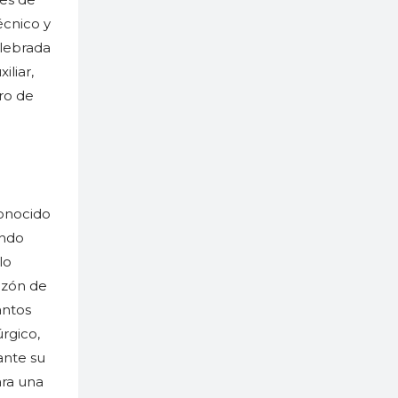
écnico y
elebrada
iliar,
ro de
conocido
undo
lo
azón de
antos
úrgico,
rante su
ara una