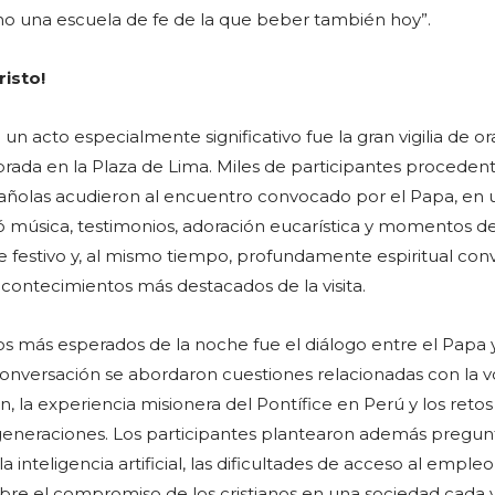
sino una escuela de fe de la que beber también hoy”.
risto!
un acto especialmente significativo fue la gran vigilia de or
brada en la Plaza de Lima. Miles de participantes proceden
spañolas acudieron al encuentro convocado por el Papa, en 
 música, testimonios, adoración eucarística y momentos d
e festivo y, al mismo tiempo, profundamente espiritual convi
 acontecimientos más destacados de la visita.
más esperados de la noche fue el diálogo entre el Papa y
conversación se abordaron cuestiones relacionadas con la v
ión, la experiencia misionera del Pontífice en Perú y los reto
generaciones. Los participantes plantearon además pregun
 inteligencia artificial, las dificultades de acceso al empleo 
obre el compromiso de los cristianos en una sociedad cada