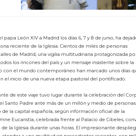
el papa León XIV a Madrid los días 6, 7 y 8 de junio, ha dejad
oria reciente de la Iglesia. Cientos de miles de personas
lles de Madrid, una vigilia multitudinaria protagonizada po
odos los rincones del país y un mensaje insistente sobre la
ogo con el mundo contemporáneo han marcado unos días q
 el inicio de una nueva etapa pastoral del pontificado.
e de este viaje tuvo lugar durante la celebración del Cor
or el Santo Padre ante más de un millón y medio de personas
 de la capital española, según información oficial de la
mne Eucaristía, celebrada frente al Palacio de Cibeles, conv
 de la Iglesia durante unas horas. El impresionante desplie
ó atender a una multitud sin precedentes recientes, con mi