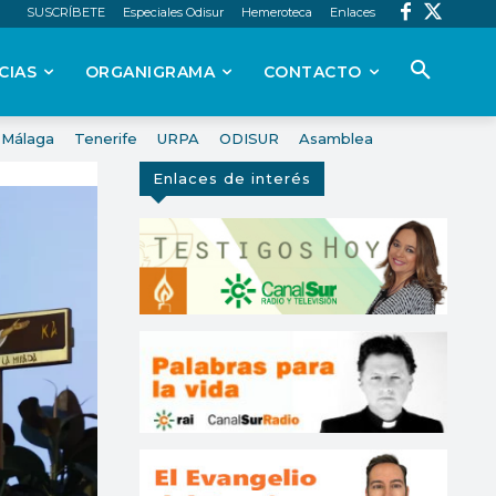
SUSCRÍBETE
Especiales Odisur
Hemeroteca
Enlaces
CIAS
ORGANIGRAMA
CONTACTO
Málaga
Tenerife
URPA
ODISUR
Asamblea
Enlaces de interés