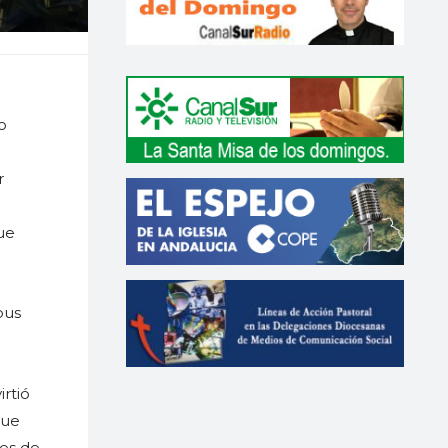
o
r
ue
pus
irtió
gue
les de