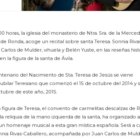
8.00 horas, la iglesia del monasterio de Ntra. Sra. de la Merced
 de Ronda, acoge un recital sobre santa Teresa. Sonnia Rivas
rlos de Mulder, vihuela y Belén Yuste, en las reseñas histó
en la figura de la santa de Ávila.
tenario del Nacimiento de Sta. Teresa de Jesús se viene
bilar Teresiano que comenzó el 15 de octubre del 2014 y 
ctubre de este año, 2015.
a figura de Teresa, el convento de carmelitas descalzas de 
a reliquia de la mano izquierda de la santa, ha organizado 
 un homenaje musical a esta gran mística española. Será a 
nia Rivas-Caballero, acompañada por Juan Carlos de Mulde