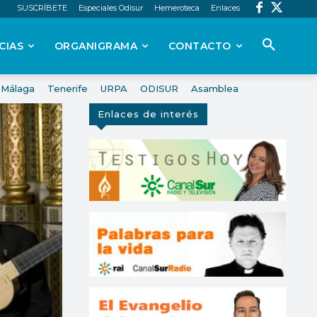
SUSCRÍBETE
Especiales Odisur
Hemeroteca
Enlaces
CIAS
ORGANIGRAMA
CONTACTO
Málaga
Tenerife
URPA
ODISUR
Asamblea
Enlaces de interés