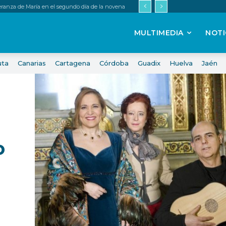
peranza de María en el segundo día de la novena
MULTIMEDIA
NOTI
uta
Canarias
Cartagena
Córdoba
Guadix
Huelva
Jaén
o