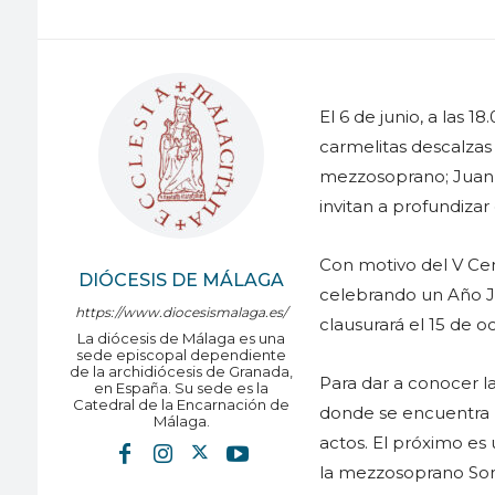
El 6 de junio, a las 1
carmelitas descalzas
mezzosoprano; Juan Ca
invitan a profundizar 
Con motivo del V Cen
DIÓCESIS DE MÁLAGA
celebrando un Año Ju
https://www.diocesismalaga.es/
clausurará el 15 de o
La diócesis de Málaga es una
sede episcopal dependiente
de la archidiócesis de Granada,
Para dar a conocer l
en España. Su sede es la
Catedral de la Encarnación de
donde se encuentra l
Málaga.
actos. El próximo es
la mezzosoprano Son