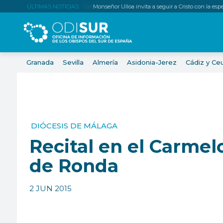
ÚLTIMAS NOTICIAS:
Monseñor Ulloa invita a seguir a Cristo con la es
Granada
Sevilla
Almería
Asidonia-Jerez
Cádiz y Ce
DIÓCESIS DE MÁLAGA
Recital en el Carmel
de Ronda
2 JUN 2015