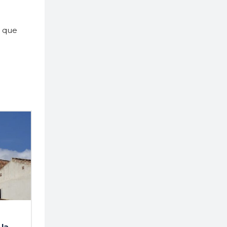
a que
la