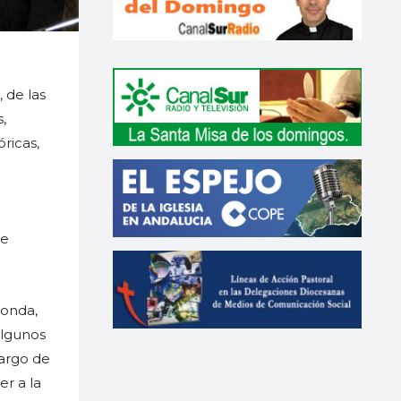
, de las
,
ricas,
se
Ronda,
algunos
cargo de
r a la