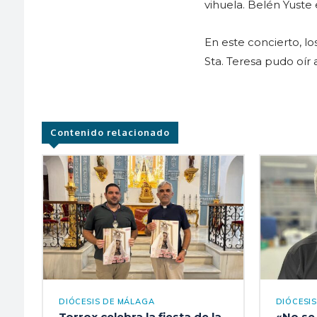
vihuela. Belén Yuste 
En este concierto, l
Sta. Teresa pudo oír a
Contenido relacionado
DIÓCESIS DE MÁLAGA
DIÓCESI
Torrox celebra la fiesta de la
«No se