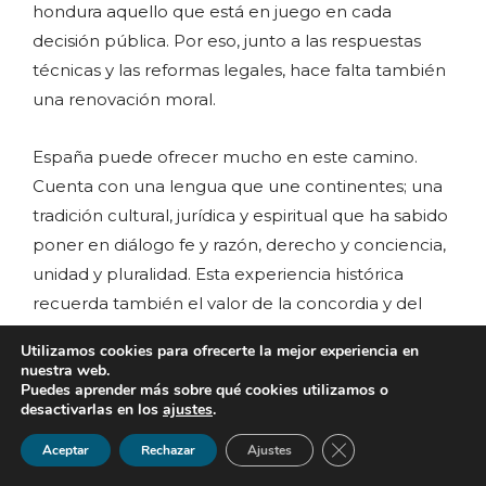
hondura aquello que está en juego en cada
decisión pública. Por eso, junto a las respuestas
técnicas y las reformas legales, hace falta también
una renovación moral.
España puede ofrecer mucho en este camino.
Cuenta con una lengua que une continentes; una
tradición cultural, jurídica y espiritual que ha sabido
poner en diálogo fe y razón, derecho y conciencia,
unidad y pluralidad. Esta experiencia histórica
recuerda también el valor de la concordia y del
esfuerzo paciente por construir una convivencia
Utilizamos cookies para ofrecerte la mejor experiencia en
pacífica y justa.
nuestra web.
Puedes aprender más sobre qué cookies utilizamos o
desactivarlas en los
ajustes
.
Que esta noble nación jamás pierda la memoria
Cerrar el banner de 
de sus raíces ni la audacia de mirar al futuro. Que
Aceptar
Rechazar
Ajustes
España continúe siendo tierra de encuentro, de