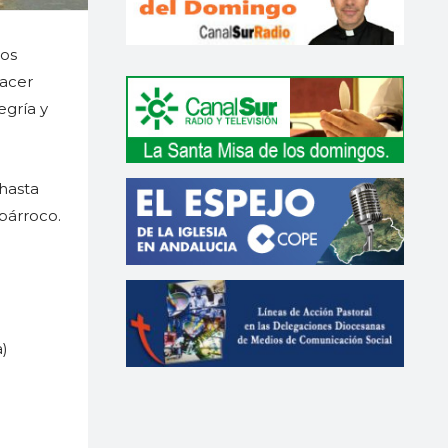
tos
hacer
egría y
 hasta
párroco.
a)