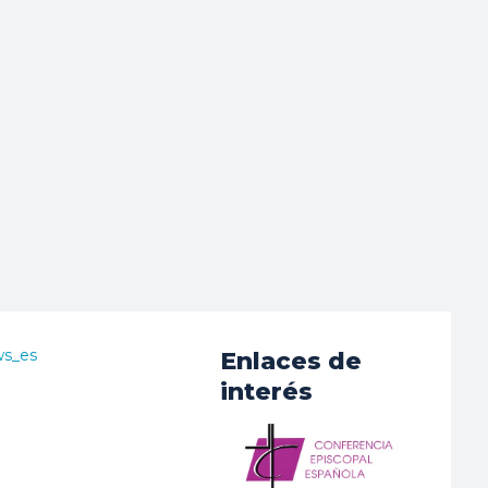
ws_es
Enlaces de
interés