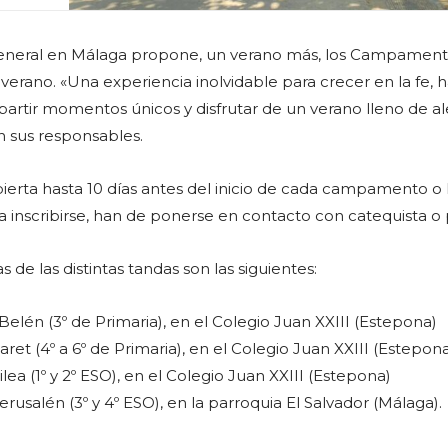
General en Málaga propone, un verano más, los Campamen
verano. «Una experiencia inolvidable para crecer en la fe, 
rtir momentos únicos y disfrutar de un verano lleno de al
 sus responsables.
abierta hasta 10 días antes del inicio de cada campamento o
a inscribirse, han de ponerse en contacto con catequista o 
 de las distintas tandas son las siguientes:
, Belén (3º de Primaria), en el Colegio Juan XXIII (Estepona)
azaret (4º a 6º de Primaria), en el Colegio Juan XXIII (Estepon
alilea (1º y 2º ESO), en el Colegio Juan XXIII (Estepona)
 Jerusalén (3º y 4º ESO), en la parroquia El Salvador (Málaga).