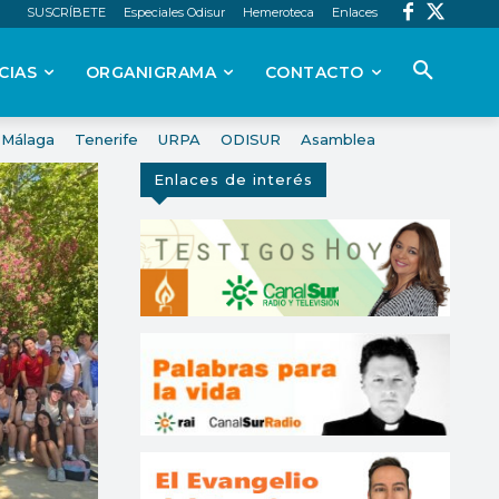
SUSCRÍBETE
Especiales Odisur
Hemeroteca
Enlaces
CIAS
ORGANIGRAMA
CONTACTO
Málaga
Tenerife
URPA
ODISUR
Asamblea
Enlaces de interés