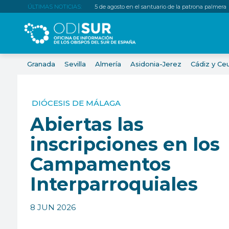
ÚLTIMAS NOTICIAS:
5 de agosto en el santuario de la patrona palmera
Granada
Sevilla
Almería
Asidonia-Jerez
Cádiz y Ce
DIÓCESIS DE MÁLAGA
Abiertas las
inscripciones en los
Campamentos
Interparroquiales
8 JUN 2026