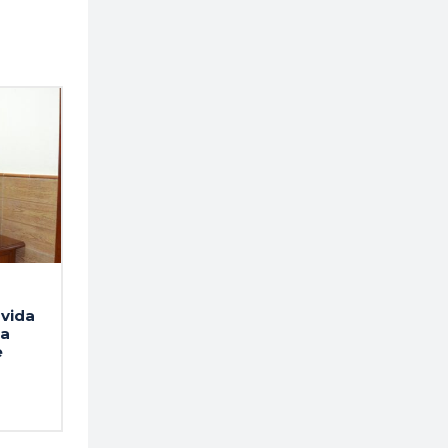
vida
la
e