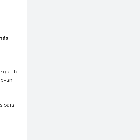
 más
e que te
llevan
as para