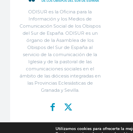
ODISUR es la Oficina para la
Información y los Medios de
Comunicación Social de los Obispos
del Sur de España. ODISUR es un
órgano de la Asamblea de los
Obispos del Sur de España al
servicio de la comunicación de la
Iglesia y de la pastoral de las
comunicaciones sociales en el
ámbito de las diócesis integradas en
las Provincias Eclesiásticas de
Granada y Sevilla.
Utilizamos cookies para ofrecerte la mej
© ODISU