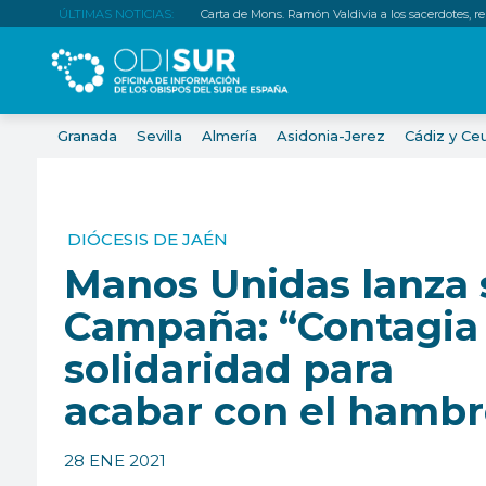
ÚLTIMAS NOTICIAS:
Carta de Mons. Ramón Valdivia a los sacerdotes, relig
Granada
Sevilla
Almería
Asidonia-Jerez
Cádiz y Ce
DIÓCESIS DE JAÉN
Manos Unidas lanza 
Campaña: “Contagia
solidaridad para
acabar con el hambr
28 ENE 2021