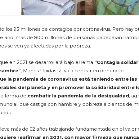
 los 95 millones de contagios por coronavirus. Pero hay ot
Este año, más de 800 millones de personas padecerán hambr
nes se ven ya afectadas por la pobreza.
 que en 2021 se desarrollará bajo el lema
“Contagia solida
 hambre”
, Manos Unidas se va a centrar en denunciar
ue la pandemia de coronavirus está teniendo entre las
ables del planeta y en promover la solidaridad entre l
ca forma de
combatir la pandemia de la desigualdad
, ag
ia mundial, que castiga con hambre y pobreza a cientos de m
undo.
 lleva más de 62 años trabajando fundamentada en el valor 
quiere reafirmar en 2021, con mayor firmeza que nunca