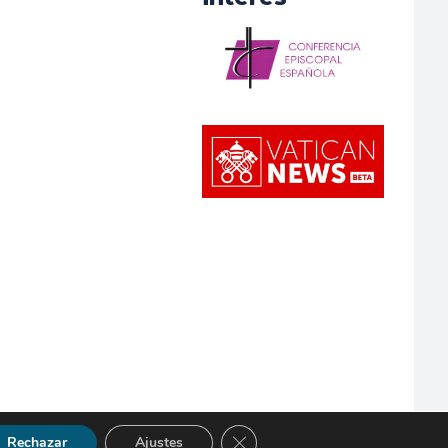
Cerrar el banner de cookies RGP
Rechazar
Ajustes
so Legal