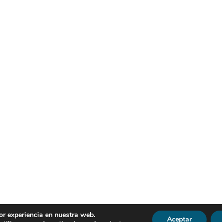
or experiencia en nuestra web.
Aceptar
R | Todos los derechos reservados |
Política de Privacidad
|
Avi