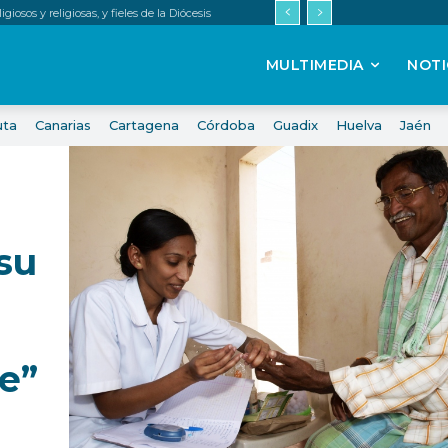
iosos y religiosas, y fieles de la Diócesis
MULTIMEDIA
NOTI
uta
Canarias
Cartagena
Córdoba
Guadix
Huelva
Jaén
su
e”