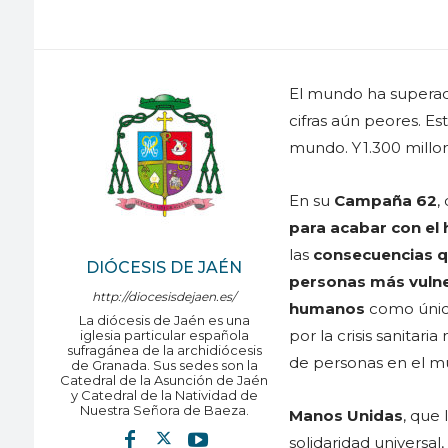
El mundo ha superado
cifras aún peores. 
mundo. Y 1.300 millo
En su
Campaña 62
,
para acabar con el
las
consecuencias q
DIÓCESIS DE JAÉN
personas más vulner
http://diocesisdejaen.es/
humanos
como úni
La diócesis de Jaén es una
por la crisis sanitar
iglesia particular española
sufragánea de la archidiócesis
de personas en el m
de Granada. Sus sedes son la
Catedral de la Asunción de Jaén
y Catedral de la Natividad de
Nuestra Señora de Baeza.
Manos Unidas
, que
solidaridad universal,