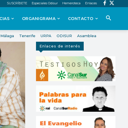
SUSCRÍBETE
Especiales Odisur
Hemeroteca
Enlaces
CIAS
ORGANIGRAMA
CONTACTO
Málaga
Tenerife
URPA
ODISUR
Asamblea
Enlaces de interés