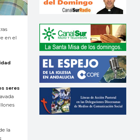
ras
e en el
ridad
os seres
ravada
illones
de la
: