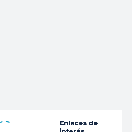
ws_es
Enlaces de
interés