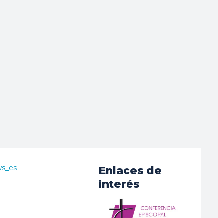
ws_es
Enlaces de
interés