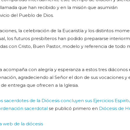
llamada que han recibido y en la misión que asumirán
icio del Pueblo de Dios.
aciones, la celebración de la Eucaristía y los distintos mom
ual, los futuros presbíteros han podido prepararse interior
idas con Cristo, Buen Pastor, modelo y referencia de todo m
a acompaña con alegría y esperanza a estos tres diáconos 
denación, agradeciendo al Señor el don de sus vocaciones y 
de entrega que ofrecen a la Iglesia.
os sacerdotes de la Diócesis concluyen sus Ejercicios Espirit
ordenación sacerdotal
se publicó primero en
Diócesis de H
la web de la diócesis