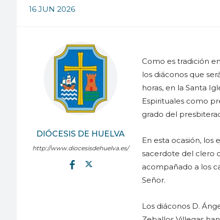
16 JUN 2026
Como es tradición en
los diáconos que ser
horas, en la Santa Ig
Espirituales como pr
grado del presbitera
DIÓCESIS DE HUELVA
En esta ocasión, los 
http://www.diocesisdehuelva.es/
sacerdote del clero d
acompañado a los can
Señor.
Los diáconos D. Ánge
Zeballos Villegas ha