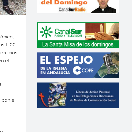
ónico,
s 11.00
ercicios
n el
a,
 con el
o,