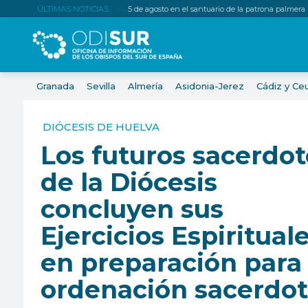
ÚLTIMAS NOTICIAS:
5 de agosto en el santuario de la patrona palmera
Granada
Sevilla
Almería
Asidonia-Jerez
Cádiz y Ce
DIÓCESIS DE HUELVA
Los futuros sacerdot
de la Diócesis
concluyen sus
Ejercicios Espiritual
en preparación para 
ordenación sacerdot