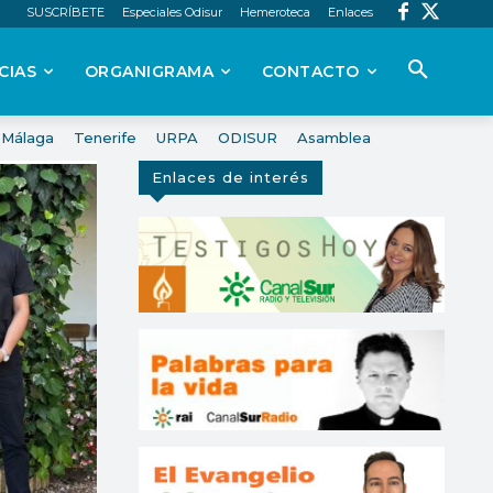
SUSCRÍBETE
Especiales Odisur
Hemeroteca
Enlaces
CIAS
ORGANIGRAMA
CONTACTO
Málaga
Tenerife
URPA
ODISUR
Asamblea
Enlaces de interés