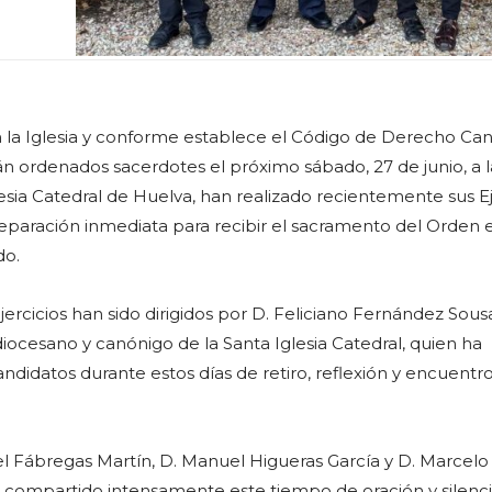
 la Iglesia y conforme establece el Código de Derecho Can
án ordenados sacerdotes el próximo sábado, 27 de junio, a la
lesia Catedral de Huelva, han realizado recientemente sus Ej
eparación inmediata para recibir el sacramento del Orden e
do.
ejercicios han sido dirigidos por D. Feliciano Fernández Sous
iocesano y canónigo de la Santa Iglesia Catedral, quien ha
didatos durante estos días de retiro, reflexión y encuentro
l Fábregas Martín, D. Manuel Higueras García y D. Marcelo
n compartido intensamente este tiempo de oración y silenci