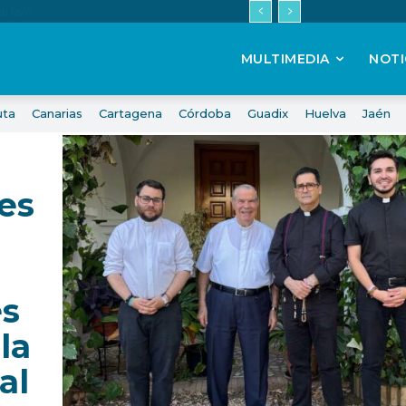
MULTIMEDIA
NOTI
uta
Canarias
Cartagena
Córdoba
Guadix
Huelva
Jaén
es
es
la
al