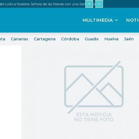
 del culto a Nuestra Señora de las Nieves con una llamada a renovar la fe
MULTIMEDIA
NOTI
uta
Canarias
Cartagena
Córdoba
Guadix
Huelva
Jaén