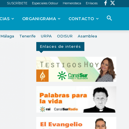
SUSCRÍBETE
Especiales Odisur
Hemeroteca
Enlaces
CIAS
ORGANIGRAMA
CONTACTO
Málaga
Tenerife
URPA
ODISUR
Asamblea
Enlaces de interés