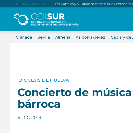
ÚLTIMAS NOTICIAS:
Los Palacios y Villafranca celebra el V Centenario
Granada
Sevilla
Almería
Asidonia-Jerez
Cádiz y Ce
DIÓCESIS DE HUELVA
Concierto de música
bárroca
5 DIC 2013