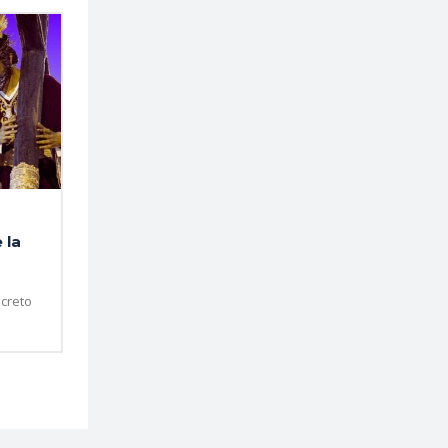
 la
creto
.