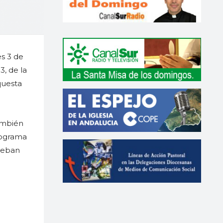
es 3 de
3, de la
questa
también
rograma
steban