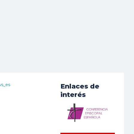
ws_es
Enlaces de
interés