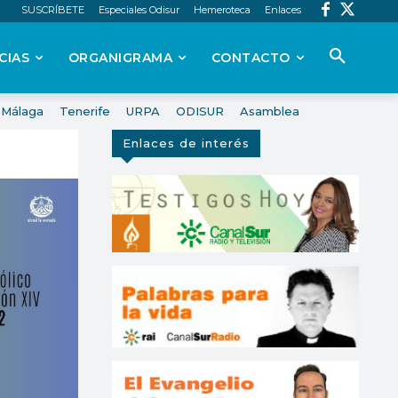
SUSCRÍBETE
Especiales Odisur
Hemeroteca
Enlaces
CIAS
ORGANIGRAMA
CONTACTO
Málaga
Tenerife
URPA
ODISUR
Asamblea
Enlaces de interés