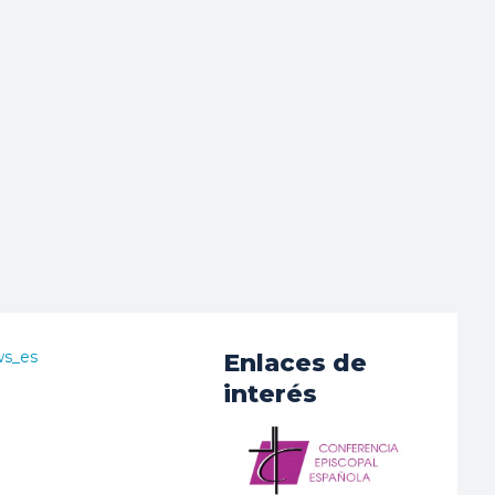
ws_es
Enlaces de
interés