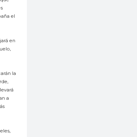
es
paña el
jará en
uelo,
arán la
rde,
llevará
an a
más
eles,