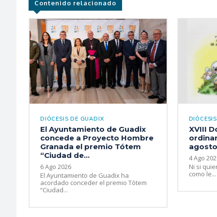
Contenido relacionado
DIÓCESIS DE GUADIX
DIÓCESI
El Ayuntamiento de Guadix
XVIII 
concede a Proyecto Hombre
ordinar
Granada el premio Tótem
agosto
“Ciudad de...
4 Ago 202
6 Ago 2026
Ni si quie
como le...
El Ayuntamiento de Guadix ha
acordado conceder el premio Tótem
“Ciudad...