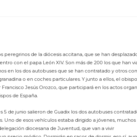
os peregrinos de la diócesis accitana, que se han desplazad
uentro con el papa León XIV. Son más de 200 los que han vi
gunos en los dos autobuses que se han contratado y otros co
granadina o en coches particulares. Y junto a ellos, el obisp
Francisco Jesús Orozco, que participará en los actos organ
ispos de España.
es 5 de junio salieron de Guadix los dos autobuses contrata
os. Uno de esos vehículos estaba dirigido a jóvenes, muchos
 delegación diocesana de Juventud, que van a vivir
 un precio módico. Dormirán en sacos de dormir, eso sí, au