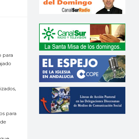
o para
ajado
n
o
izados,
dos para
 de
nque