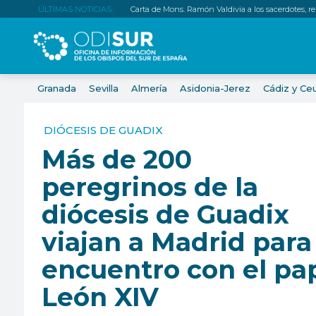
ÚLTIMAS NOTICIAS:
Carta de Mons. Ramón Valdivia a los sacerdotes, relig
Granada
Sevilla
Almería
Asidonia-Jerez
Cádiz y Ce
DIÓCESIS DE GUADIX
Más de 200
peregrinos de la
diócesis de Guadix
viajan a Madrid para
encuentro con el pa
León XIV