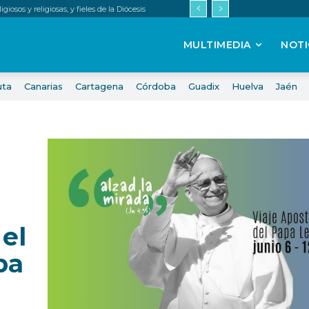
iosos y religiosas, y fieles de la Diócesis
MULTIMEDIA
NOTI
uta
Canarias
Cartagena
Córdoba
Guadix
Huelva
Jaén
 el
pa