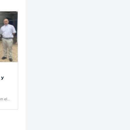
 y
 el...