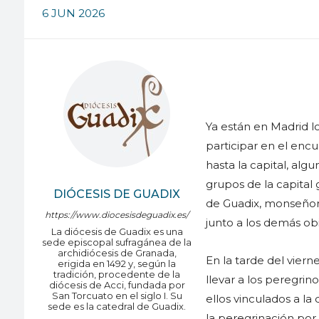
6 JUN 2026
Ya están en Madrid l
participar en el enc
hasta la capital, al
grupos de la capital 
DIÓCESIS DE GUADIX
de Guadix, monseñor 
https://www.diocesisdeguadix.es/
junto a los demás ob
La diócesis de Guadix es una
sede episcopal sufragánea de la
archidiócesis de Granada,
En la tarde del viern
erigida en 1492 y, según la
tradición, procedente de la
llevar a los peregrin
diócesis de Acci, fundada por
San Torcuato en el siglo I. Su
ellos vinculados a la
sede es la catedral de Guadix.
la peregrinación por