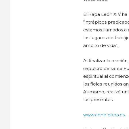
El Papa León XIV ha 
“intrépidos predicador
estamos llamados a di
los lugares de trabaj
ámbito de vida”.
Al finalizar la oració
sepulcro de santa Eu
espiritual al comienz
los fieles reunidos a
Asimismo, realizó una
los presentes.
www.conelpapa.es