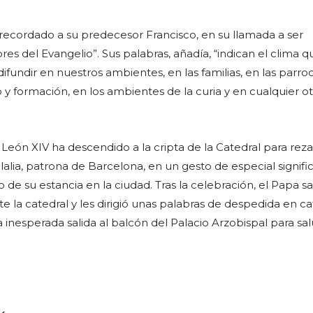
recordado a su predecesor Francisco, en su llamada a ser
es del Evangelio​​”. Sus palabras, añadía, “indican el clima q
fundir en nuestros ambientes, en las familias, en las parroq
o y formación, en los ambientes de la curia y en cualquier o
n, León XIV ha descendido a la cripta de la Catedral para reza
lalia, patrona de Barcelona, en un gesto de especial signifi
o de su estancia en la ciudad. Tras la celebración, el Papa s
nte la catedral y les dirigió unas palabras de despedida en ca
 inesperada salida al balcón del Palacio Arzobispal para sa