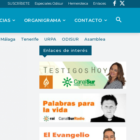
SUSCRÍBETE
Especiales Odisur
Hemeroteca
Enlaces
CIAS
ORGANIGRAMA
CONTACTO
Málaga
Tenerife
URPA
ODISUR
Asamblea
Enlaces de interés