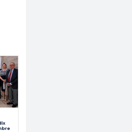
dix
mbre