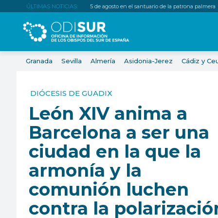
ÚLTIMAS NOTICIAS:
5 de agosto en el santuario de la patrona palmera
Granada
Sevilla
Almería
Asidonia-Jerez
Cádiz y Ce
DIÓCESIS DE GUADIX
León XIV anima a
Barcelona a ser una
ciudad en la que la
armonía y la
comunión luchen
contra la polarizació