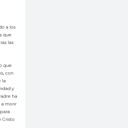
do a los
os que
ras las
lo que
os, con
 la
nidad y
 Padre ha
 a morir
 para
 Cristo