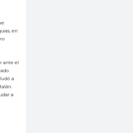
ue
uias, en
tro
r ante el
cado
aludó a
talán.
ludar a