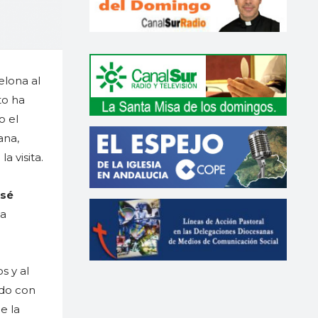
elona al
to ha
o el
ana,
a visita.
osé
la
s y al
ado con
e la