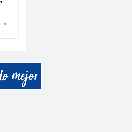
m
ótem