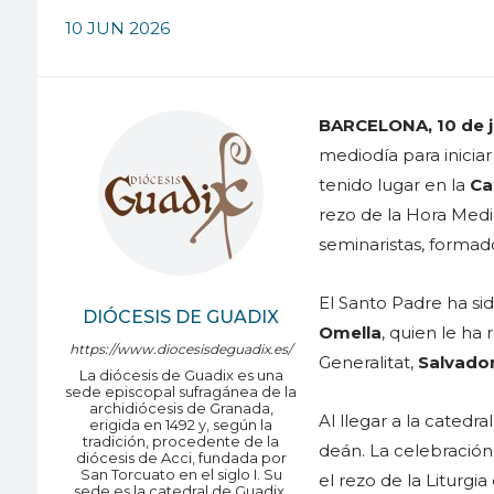
10 JUN 2026
BARCELONA, 10 de j
mediodía para iniciar
tenido lugar en la
Ca
rezo de la Hora Media
seminaristas, formado
El Santo Padre ha 
DIÓCESIS DE GUADIX
Omella
, quien le ha 
https://www.diocesisdeguadix.es/
Generalitat,
Salvador 
La diócesis de Guadix es una
sede episcopal sufragánea de la
archidiócesis de Granada,
Al llegar a la catedr
erigida en 1492 y, según la
tradición, procedente de la
deán. La celebración
diócesis de Acci, fundada por
San Torcuato en el siglo I. Su
el rezo de la Liturgia
sede es la catedral de Guadix.