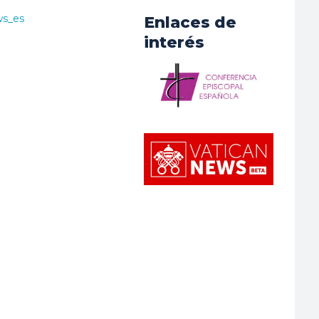
ws_es
Enlaces de
interés