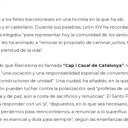
.
o a los fieles barceloneses en una homilía en la que ha ido
 y el castellano. Durante sus palabras, León XIV ha recorda
os elegidos “para representar hoy la comunidad de los sant
 les ha animado a “renovar el propósito de caminar juntos, t
 plenitud de la vida”.
do que Barcelona es llamada
“Cap i Casal de Catalunya”
, 
“una vocación y una responsabilidad especial de convertir
constructores de unidad”. Una ciudad, ha añadido, en la que
n puedan luchar contra la polarización: sed “profetas de u
 y de paz, aún a costa de sacrificios y renuncias”. El Santo
a responder con un ‘sí’, “dispuestos, en lo que sea necesario,
 perdernos para reencontrarnos, a renunciar a lo superfluo
e es esencial y dura para siempre”, según las enseñanzas de