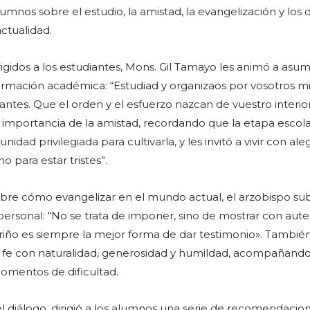
umnos sobre el estudio, la amistad, la evangelización y los 
actualidad.
rigidos a los estudiantes, Mons. Gil Tamayo les animó a asum
ormación académica: “Estudiad y organizaos por vosotros m
lantes. Que el orden y el esfuerzo nazcan de vuestro interior
 importancia de la amistad, recordando que la etapa escol
idad privilegiada para cultivarla, y les invitó a vivir con alegr
 para estar tristes”.
bre cómo evangelizar en el mundo actual, el arzobispo sub
personal: “No se trata de imponer, sino de mostrar con aute
riño es siempre la mejor forma de dar testimonio». Tambié
r la fe con naturalidad, generosidad y humildad, acompañando
omentos de dificultad.
diálogo, dirigió a los alumnos una serie de recomendacio