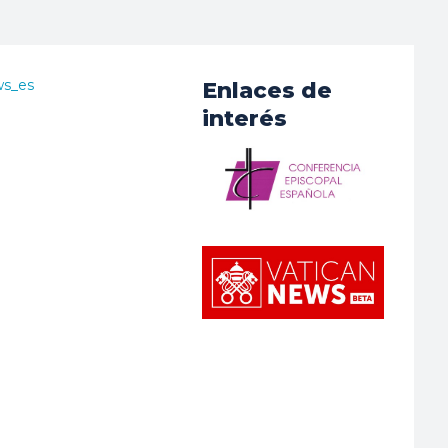
ws_es
Enlaces de
interés