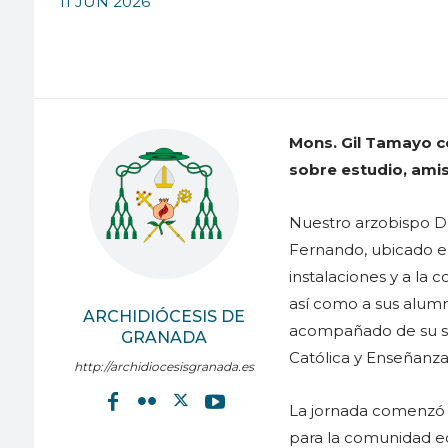
11 JUN 2026
Mons. Gil Tamayo c
sobre estudio, amis
Nuestro arzobispo D.
Fernando, ubicado en 
instalaciones y a la
así como a sus alumn
ARCHIDIÓCESIS DE
acompañado de su se
GRANADA
Católica y Enseñanza
http://archidiocesisgranada.es
La jornada comenzó e
para la comunidad ed