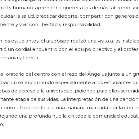
nal y humano: aprender a querer a los demás tal como son
cuidar la salud, practicar deporte, compartir con generosida
nte y vivir con libertad y responsabilidad.
los estudiantes, el arzobispo realizó una visita a las instala
tió un cordial encuentro con el equipo directivo y el profes
rcanía y familia.
 el oratorio del centro con el rezo del Ángelus junto a un g
 oración se encomendó especialmente a los estudiantes qu
ebas de acceso a la universidad, pidiendo para ellos serenid
rtante etapa de sus vidas. La interpretación de una canción
 puso el broche final a una mañana marcada por la cercaní
, dejando una profunda huella en toda la comunidad educati
o.