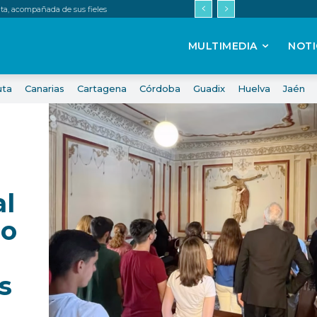
uta, acompañada de sus fieles
MULTIMEDIA
NOTI
uta
Canarias
Cartagena
Córdoba
Guadix
Huelva
Jaén
al
do
s