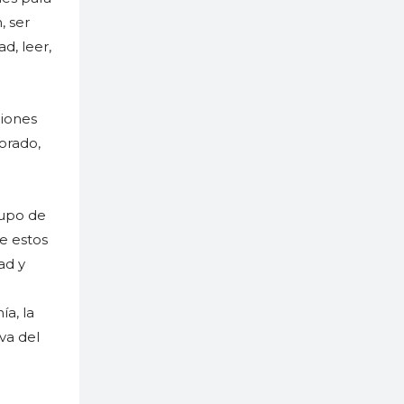
, ser
d, leer,
ciones
orado,
rupo de
e estos
ad y
a, la
va del