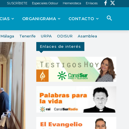
SUSCRÍBETE
Especiales Odisur
Hemeroteca
Enlaces
CIAS
ORGANIGRAMA
CONTACTO
Málaga
Tenerife
URPA
ODISUR
Asamblea
Enlaces de interés