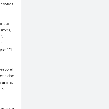
desafíos
ir con
ismos,
”.
ar
ía: “El
rayó el
nticidad
n animó
 a
nes para