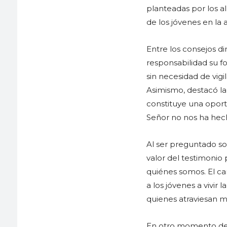
planteadas por los al
de los jóvenes en la 
Entre los consejos di
responsabilidad su f
sin necesidad de vigi
Asimismo, destacó la
constituye una oportun
Señor no nos ha hecho
Al ser preguntado so
valor del testimonio 
quiénes somos. El ca
a los jóvenes a vivi
quienes atraviesan m
En otro momento del 