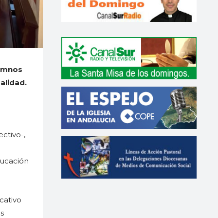
lumnos
alidad.
ctivo-,
ducación
cativo
as