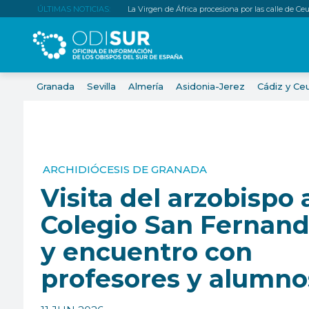
ÚLTIMAS NOTICIAS:
La Virgen de África procesiona por las calle de Ce
Granada
Sevilla
Almería
Asidonia-Jerez
Cádiz y Ce
ARCHIDIÓCESIS DE GRANADA
Visita del arzobispo 
Colegio San Fernan
y encuentro con
profesores y alumno