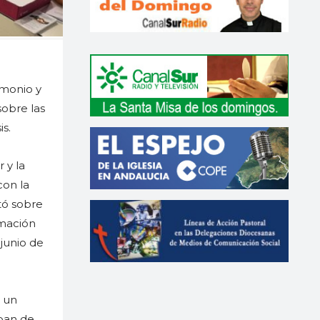
imonio y
sobre las
s.
 y la
con la
tó sobre
rmación
junio de
s un
ipan de