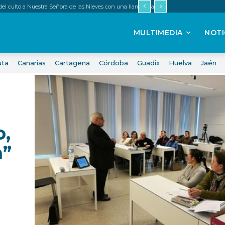
 del culto a Nuestra Señora de las Nieves con una llamada a renovar la fe
MULTIMEDIA
NOTI
uta
Canarias
Cartagena
Córdoba
Guadix
Huelva
Jaén
,
a”