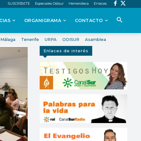
SUSCRÍBETE
Especiales Odisur
Hemeroteca
Enlaces
CIAS
ORGANIGRAMA
CONTACTO
Málaga
Tenerife
URPA
ODISUR
Asamblea
Enlaces de interés