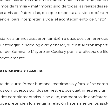
emos de familia y matrimonio sino de todas las realidades r
amistad, fraternidad, o lo que respecta a la vida profesion
ncial para interpretar la vida: el acontecimiento de Cristo”,
ada los alumnos asistieron también a otras dos conferencia
ristología” e “Ideología de género”, que estuvieron impart
or del Seminario Mayor San Cecilio y por la profesora de filo
spectivamente.
TRIMONIO Y FAMILIA
o del curso “Amor humano, matrimonio y familia” se com
os compuestos por dos semestres, dos cuatrimestres y un
ades complementarias: cine club, momentos de confraterni
, que pretenden fomentar la relación fraterna entre los asist