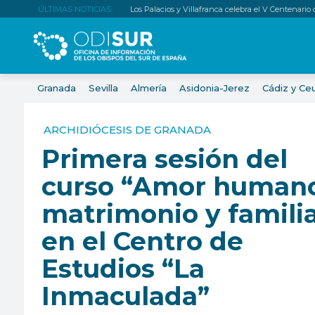
ÚLTIMAS NOTICIAS:
Los Palacios y Villafranca celebra el V Centenario
Granada
Sevilla
Almería
Asidonia-Jerez
Cádiz y Ce
ARCHIDIÓCESIS DE GRANADA
Primera sesión del
curso “Amor humano
matrimonio y famili
en el Centro de
Estudios “La
Inmaculada”