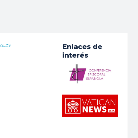
ws_es
Enlaces de
interés