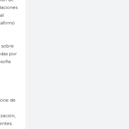
elaciones
al
 afirmó
s sobre
idas por
sofía
pone de
zación,
entes.