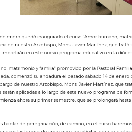
 de enero quedó inaugurado el curso “Amor humano, matr
cia de nuestro Arzobispo, Mons. Javier Martínez, que trató 
impartirán en este nuevo programa educativo en la diócesi
o, matrimonio y familia” promovido por la Pastoral Familiar
anada, comenzó su andadura el pasado sábado 14 de enero 
 cargo de nuestro Arzobispo, Mons. Javier Martínez, que tra
 serán aplicadas a lo largo de este nuevo programa de fo
omienza ahora su primer semestre, que se prolongará hasta 
s hablar de peregrinación, de camino, en el curso haremo
onocer las formas de amor que son infinitas porque partic