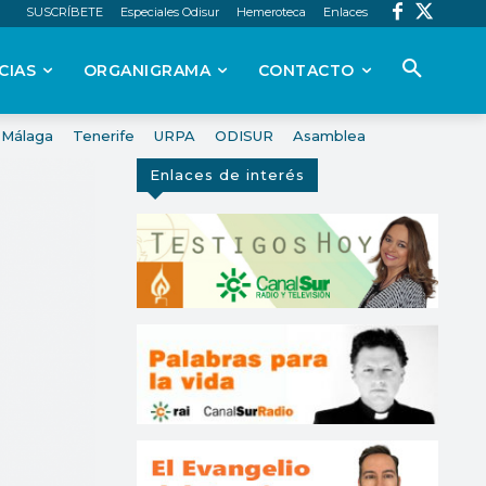
SUSCRÍBETE
Especiales Odisur
Hemeroteca
Enlaces
CIAS
ORGANIGRAMA
CONTACTO
Málaga
Tenerife
URPA
ODISUR
Asamblea
Enlaces de interés