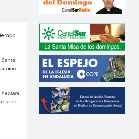
 tiempo
e Santa
 Camino
 hablará
eresiano