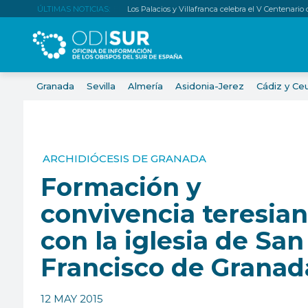
ÚLTIMAS NOTICIAS:
Los Palacios y Villafranca celebra el V Centenario
Granada
Sevilla
Almería
Asidonia-Jerez
Cádiz y Ce
ARCHIDIÓCESIS DE GRANADA
Formación y
convivencia teresia
con la iglesia de San
Francisco de Granad
12 MAY 2015