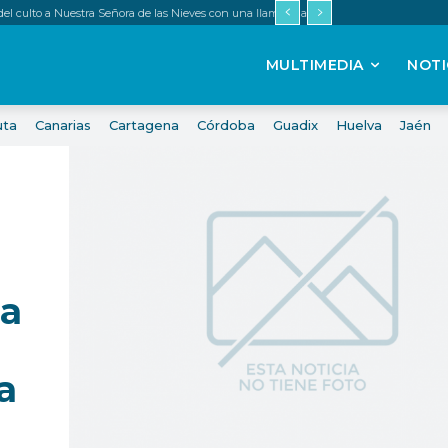
 del culto a Nuestra Señora de las Nieves con una llamada a renovar la fe
MULTIMEDIA
NOTI
uta
Canarias
Cartagena
Córdoba
Guadix
Huelva
Jaén
na
a