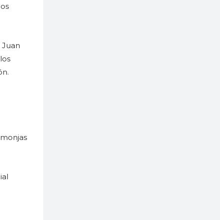
los
n Juan
los
ón.
s monjas
ial