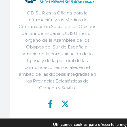
ODISUR es la Oficina para la
Información y los Medios de
Comunicación Social de los Obispos
del Sur de España. ODISUR es un
órgano de la Asamblea de los
Obispos del Sur de España al
servicio de la comunicación de la
Iglesia y de la pastoral de las
comunicaciones sociales en el
ámbito de las diócesis integradas en
las Provincias Eclesiásticas de
Granada y Sevilla.
Utilizamos cookies para ofrecerte la mej