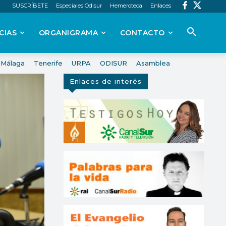
SUSCRÍBETE
Especiales Odisur
Hemeroteca
Enlaces
CIAS
ORGANIGRAMA
CONTACTO
Málaga
Tenerife
URPA
ODISUR
Asamblea
Enlaces de interés