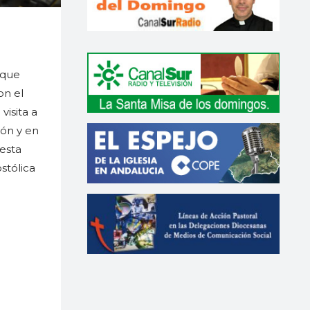
 que
on el
visita a
zón y en
 esta
stólica