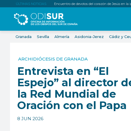
ÚLTIMAS NOTICIAS:
Encuentro de devotos del corazón de Jesús en la igl
Granada
Sevilla
Almería
Asidonia-Jerez
Cádiz y Ce
ARCHIDIÓCESIS DE GRANADA
Entrevista en “El
Espejo” al director d
la Red Mundial de
Oración con el Papa
8 JUN 2026