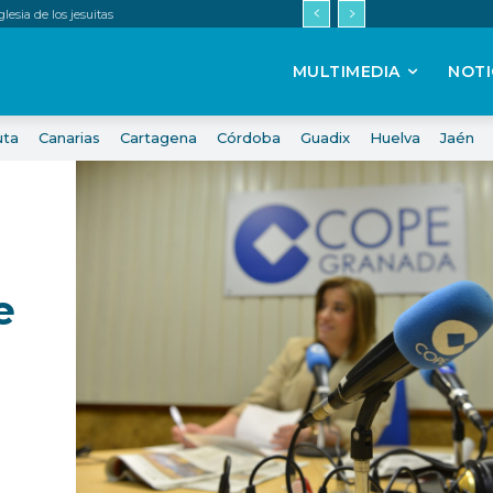
esia de los jesuitas
MULTIMEDIA
NOTI
uta
Canarias
Cartagena
Córdoba
Guadix
Huelva
Jaén
e