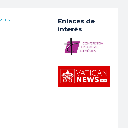
ws_es
Enlaces de
interés