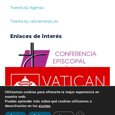
Tweets by Agensic
Tweets by vaticannews_es
Enlaces de interés
Utilizamos cookies para ofrecerte la mejor experiencia en
nuestra web.
Puedes aprender más sobre qué cookies utilizamos o
desactivarlas en los
ajustes
.
© ODISUR | Todos los derechos reservados |
Política de
Cerrar el banner de 