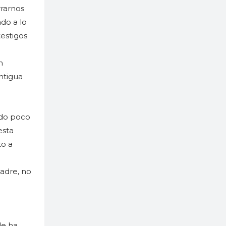
rrarnos
do a lo
testigos
n
ntigua
ido poco
esta
to a
madre, no
de ha