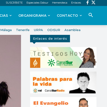
SUSCRÍBETE
Especiales Odisur
Hemeroteca
Enlaces
CIAS
ORGANIGRAMA
CONTACTO
Málaga
Tenerife
URPA
ODISUR
Asamblea
Enlaces de interés