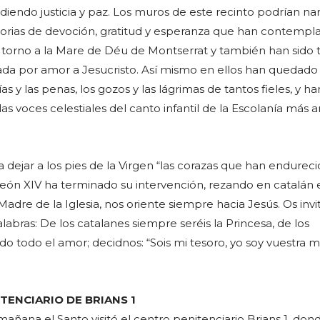
endo justicia y paz. Los muros de este recinto podrían na
torias de devoción, gratitud y esperanza que han contempla
en torno a la Mare de Déu de Montserrat y también han sido 
da por amor a Jesucristo. Así mismo en ellos han quedado
as y las penas, los gozos y las lágrimas de tantos fieles, y ha
s voces celestiales del canto infantil de la Escolanía más a
 dejar a los pies de la Virgen “las corazas que han endurec
León XIV ha terminado su intervención, rezando en catalán 
Madre de la Iglesia, nos oriente siempre hacia Jesús. Os invi
labras: De los catalanes siempre seréis la Princesa, de los
o todo el amor; decidnos: “Sois mi tesoro, yo soy vuestra 
”.
TENCIARIO DE BRIANS 1
añana el Santo visitó el centro penitenciario Brians 1, don