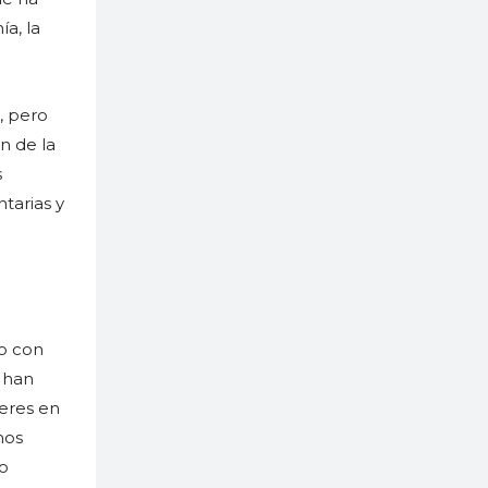
a, la
, pero
n de la
s
tarias y
o con
s han
jeres en
nos
No