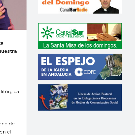
ta
Nuestra
litúrgica
leno de
 en el