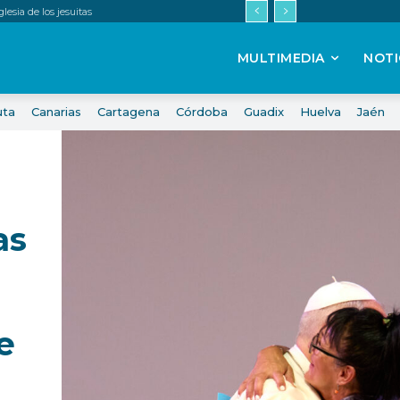
esia de los jesuitas
MULTIMEDIA
NOTI
uta
Canarias
Cartagena
Córdoba
Guadix
Huelva
Jaén
as
e