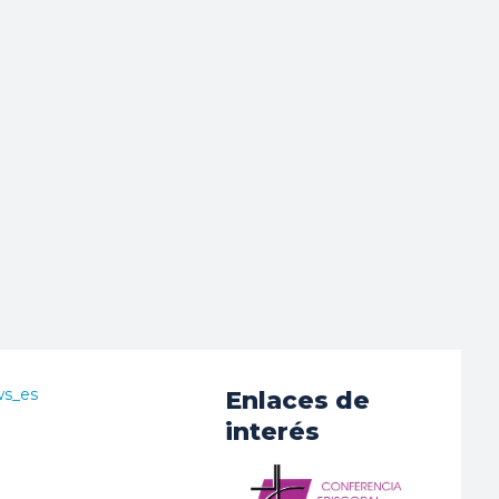
ws_es
Enlaces de
interés