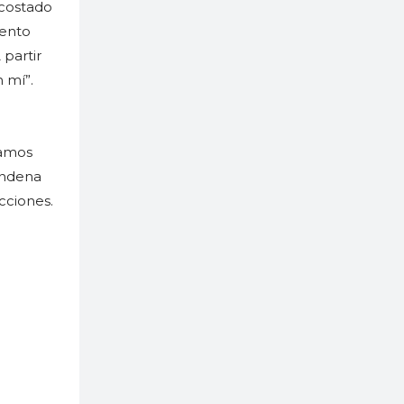
 costado
mento
 partir
 mí”.
jamos
ondena
cciones.