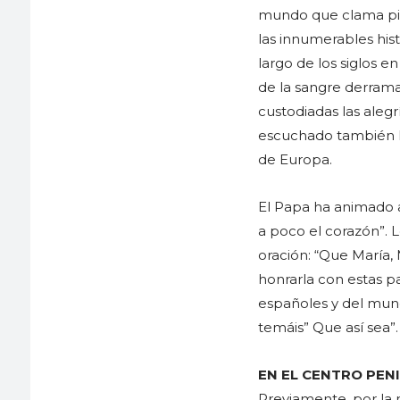
mundo que clama pidi
las innumerables his
largo de los siglos 
de la sangre derrama
custodiadas las alegrí
escuchado también la
de Europa.
El Papa ha animado a
a poco el corazón”. 
oración: “Que María, 
honrarla con estas pa
españoles y del mund
temáis” Que así sea
EN EL CENTRO PENI
Previamente, por la m