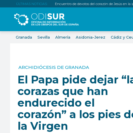
ÚLTIMAS NOTICIAS:
Encuentro de devotos del corazón de Jesús en la igl
Granada
Sevilla
Almería
Asidonia-Jerez
Cádiz y Ce
ARCHIDIÓCESIS DE GRANADA
El Papa pide dejar “l
corazas que han
endurecido el
corazón” a los pies d
la Virgen