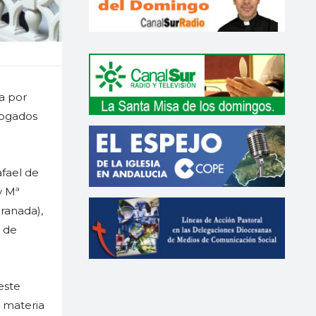
a por
bogados
fael de
y Mª
ranada),
s de
este
 materia