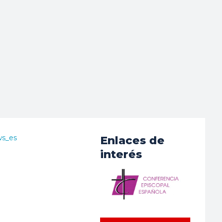
ws_es
Enlaces de
interés