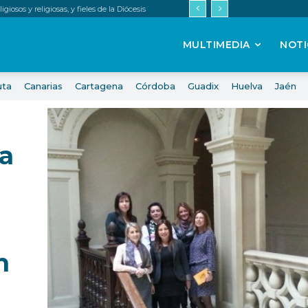
iosos y religiosas, y fieles de la Diócesis
MULTIMEDIA
NOTI
uta
Canarias
Cartagena
Córdoba
Guadix
Huelva
Jaén
va
n