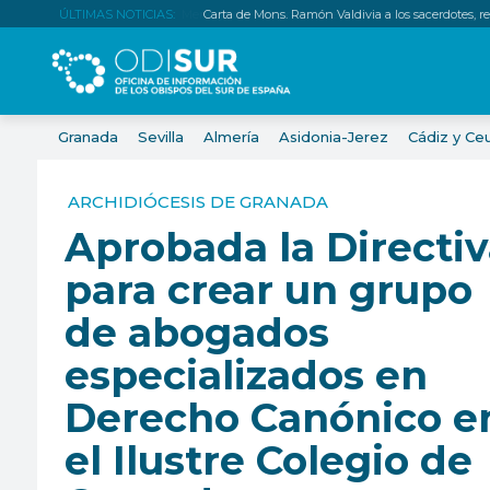
ÚLTIMAS NOTICIAS:
Carta de Mons. Ramón Valdivia a los sacerdotes, relig
Granada
Sevilla
Almería
Asidonia-Jerez
Cádiz y Ce
ARCHIDIÓCESIS DE GRANADA
Aprobada la Directi
para crear un grupo
de abogados
especializados en
Derecho Canónico e
el Ilustre Colegio de