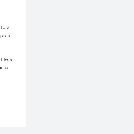
atura
mpo a
tífera
ica»,