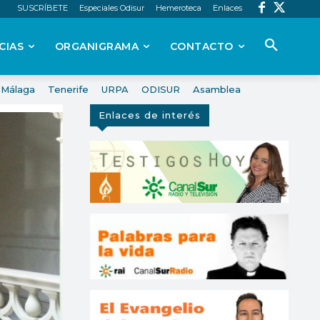
SUSCRÍBETE
Especiales Odisur
Hemeroteca
Enlaces
CIAS
ORGANIGRAMA
CONTACTO
Málaga
Tenerife
URPA
ODISUR
Asamblea
Enlaces de interés