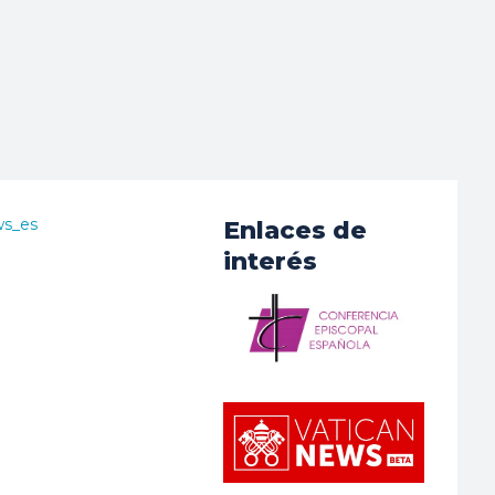
ws_es
Enlaces de
interés