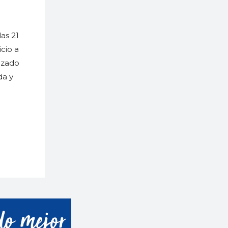
las 21
cio a
izado
da y