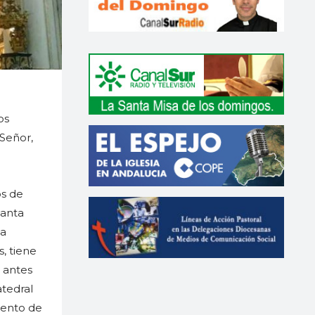
os
Señor,
os de
Santa
la
, tiene
 antes
atedral
mento de