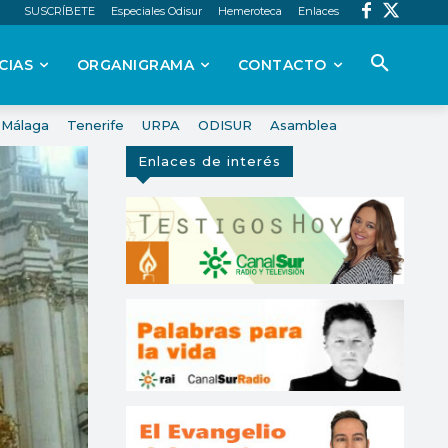
SUSCRÍBETE
Especiales Odisur
Hemeroteca
Enlaces
CIAS
ORGANIGRAMA
CONTACTO
Málaga
Tenerife
URPA
ODISUR
Asamblea
Enlaces de interés