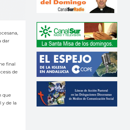
iocesana,
a dar
e final
ócesis de
ón que
 y de la