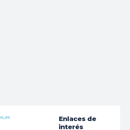
ws_es
Enlaces de
interés