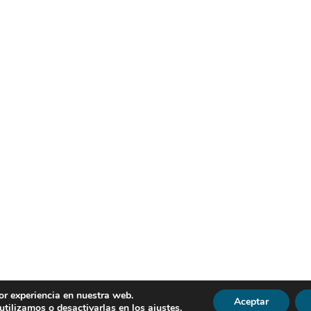
or experiencia en nuestra web.
Aceptar
R | Todos los derechos reservados |
Política de Privacidad
|
Avi
tilizamos o desactivarlas en los
ajustes
.