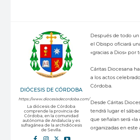
Después de todo un añ
el Obispo oficiará un
«gracias a Dios» por 
Cáritas Diocesana ha
a los actos celebrado
Córdoba.
DIÓCESIS DE CÓRDOBA
https://www.diocesisdecordoba.com/
Desde Cáritas Diocesa
La diócesis de Córdoba
tendrá lugar el sábad
comprende la provincia de
Córdoba, en la comunidad
que señalan será «la
autónoma de Andalucía y es
sufragánea de la archidiócesis
organizadas en este a
de Sevilla.