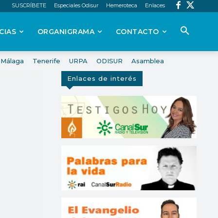
SUSCRÍBETE
Especiales Odisur
Hemeroteca
Enlaces
CIAS
ORGANIGRAMA
CONTACTO
Málaga
Tenerife
URPA
ODISUR
Asamblea
Enlaces de interés