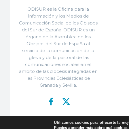
ODISUR es la Oficina para la
Información y los Medios de
Comunicación Social de los Obispos
del Sur de España. ODISUR es un
órgano de la Asamblea de los
Obispos del Sur de España al
servicio de la comunicación de la
Iglesia y de la pastoral de las
comunicaciones sociales en el
ámbito de las diócesis integradas en
las Provincias Eclesiásticas de
Granada y Sevilla.
Utilizamos cookies para ofrecerte la mej
© ODISU
Puedes aprender más sobre qué cookies u