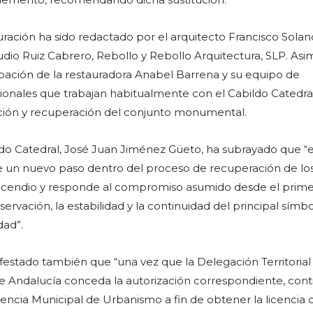
uración ha sido redactado por el arquitecto Francisco Solan
tudio Ruiz Cabrero, Rebollo y Rebollo Arquitectura, SLP. Asi
ipación de la restauradora Anabel Barrena y su equipo de
sionales que trabajan habitualmente con el Cabildo Catedral
ción y recuperación del conjunto monumental.
ldo Catedral, José Juan Jiménez Güeto, ha subrayado que “
 un nuevo paso dentro del proceso de recuperación de lo
incendio y responde al compromiso asumido desde el prime
rvación, la estabilidad y la continuidad del principal símb
dad”.
estado también que “una vez que la Delegación Territorial
de Andalucía conceda la autorización correspondiente, con
erencia Municipal de Urbanismo a fin de obtener la licencia