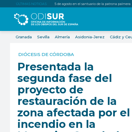
ÚLTIMAS NOTICIAS:
5 de agosto en el santuario de la patrona palmera
Granada
Sevilla
Almería
Asidonia-Jerez
Cádiz y Ce
DIÓCESIS DE CÓRDOBA
Presentada la
segunda fase del
proyecto de
restauración de la
zona afectada por el
incendio en la