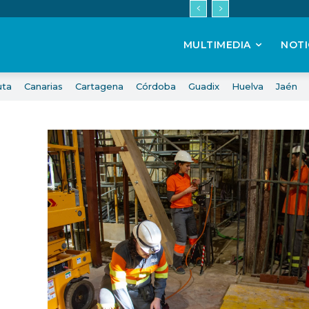
MULTIMEDIA
NOTI
uta
Canarias
Cartagena
Córdoba
Guadix
Huelva
Jaén