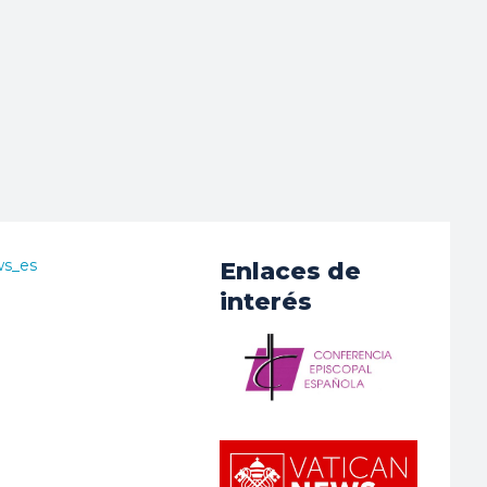
ws_es
Enlaces de
interés