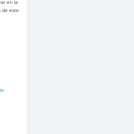
ar en la
n de este
de