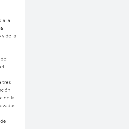
la la
la
 y de la
 del
el
 tres
nción
a de la
levados
o
 de