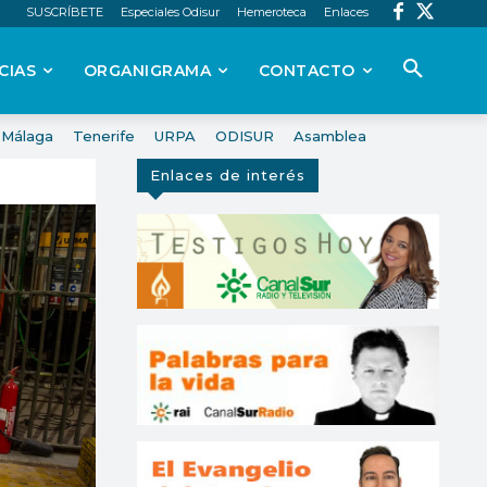
SUSCRÍBETE
Especiales Odisur
Hemeroteca
Enlaces
CIAS
ORGANIGRAMA
CONTACTO
Málaga
Tenerife
URPA
ODISUR
Asamblea
Enlaces de interés