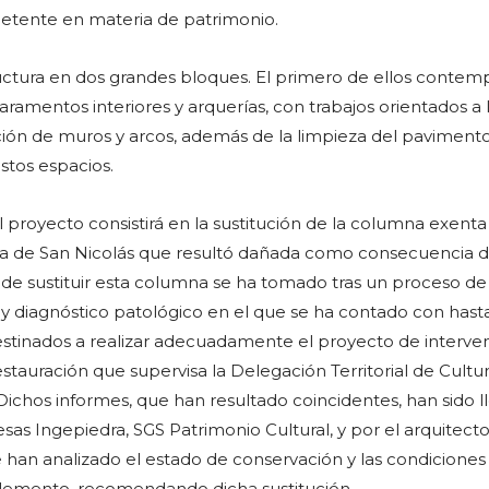
etente en materia de patrimonio.
uctura en dos grandes bloques. El primero de ellos contemp
aramentos interiores y arquerías, con trabajos orientados a 
ción de muros y arcos, además de la limpieza del pavimento
estos espacios.
 proyecto consistirá en la sustitución de la columna exenta
rta de San Nicolás que resultó dañada como consecuencia d
n de sustituir esta columna se ha tomado tras un proceso de
y diagnóstico patológico en el que se ha contado con hasta
stinados a realizar adecuadamente el proyecto de interve
restauración que supervisa la Delegación Territorial de Cultur
Dichos informes, que han resultado coincidentes, han sido l
sas Ingepiedra, SGS Patrimonio Cultural, y por el arquitect
 han analizado el estado de conservación y las condiciones
elemento, recomendando dicha sustitución.