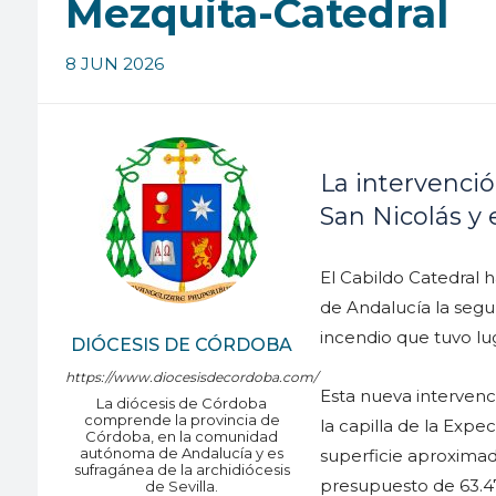
Mezquita-Catedral
8 JUN 2026
La intervenció
San Nicolás y e
El Cabildo Catedral h
de Andalucía la segu
incendio que tuvo lu
DIÓCESIS DE CÓRDOBA
https://www.diocesisdecordoba.com/
Esta nueva intervenci
La diócesis de Córdoba
comprende la provincia de
la capilla de la Expe
Córdoba, en la comunidad
autónoma de Andalucía y es
superficie aproxima
sufragánea de la archidiócesis
presupuesto de 63.47
de Sevilla.