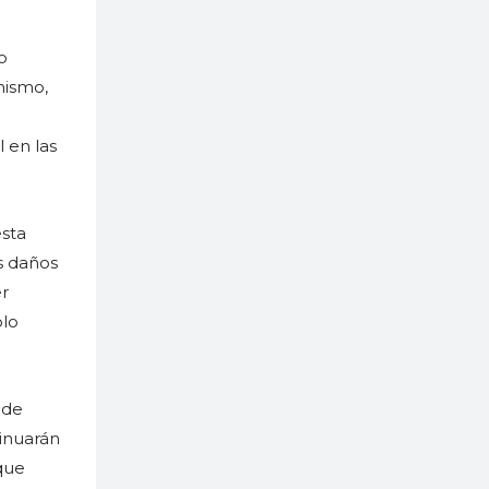
o
mismo,
 en las
esta
s daños
r
olo
 de
tinuarán
 que