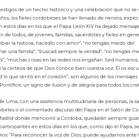
 testigos de un hecho histórico y una celebración que no se v
ños, los fieles cordobeses se han llenado de nervios, expec
en estos días en los que el Papa León XIV ha dejado mensaj
 de todos, de jóvenes, familias, sacerdotes y fieles en gener
biar la historia, hacedlo con amor”, “no tengáis miedo del
ar una familia”, “buscad siempre la verdad”, “no tengáis m
ís”, “muchas cosas en las redes nos engañan. Sed humanos,
d la certeza de que Dios conoce bien vuestra voz: Él os escu
 lo que sentís en el corazón”, son algunos de los mensajes
ontífice, un signo de ilusión y de alegría para todos los cris
a de Lima, con una asistencia multitudinaria de personas, la s
Cibeles o el comentado discurso del Papa en el Salón de C
 Madrid donde mencionó a Córdoba, quedarán siempre gua
participantes en estos días en los que, como dijo el Papa, s
ios: “Para reconocer la voz de Dios, puede ayudarnos ante 