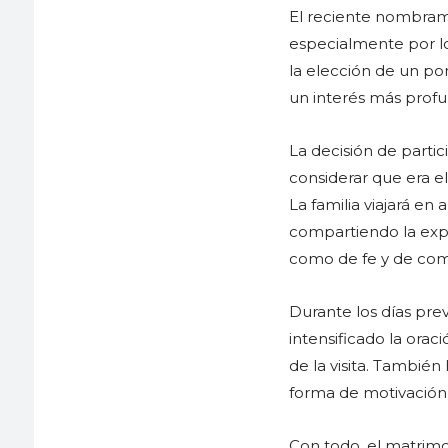
El reciente nombrami
especialmente por lo
la elección de un po
un interés más profun
La decisión de partic
considerar que era e
La familia viajará en
compartiendo la exp
como de fe y de com
Durante los días prev
intensificado la orac
de la visita. También
forma de motivación 
Con todo, el matrim