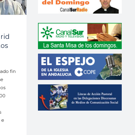
rid
tos
ado fin
se
los
200
s
 e