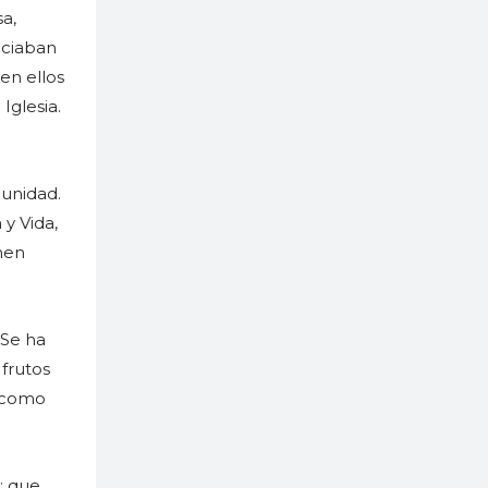
a,
nciaban
en ellos
Iglesia.
munidad.
 y Vida,
nen
 Se ha
 frutos
a como
: que