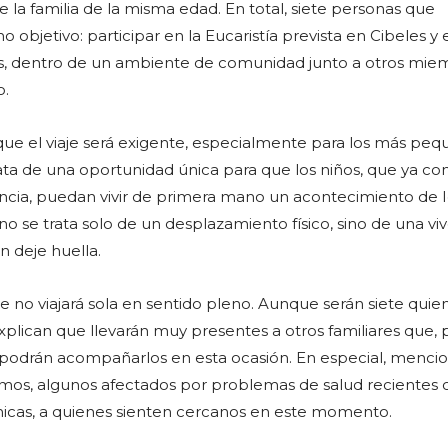
 la familia de la misma edad. En total, siete personas que
objetivo: participar en la Eucaristía prevista en Cibeles y 
s, dentro de un ambiente de comunidad junto a otros mie
o.
e el viaje será exigente, especialmente para los más peq
ata de una oportunidad única para que los niños, que ya c
encia, puedan vivir de primera mano un acontecimiento de I
, no se trata solo de un desplazamiento físico, sino de una vi
n deje huella.
e no viajará sola en sentido pleno. Aunque serán siete quie
xplican que llevarán muy presentes a otros familiares que, 
o podrán acompañarlos en esta ocasión. En especial, menci
primos, algunos afectados por problemas de salud recientes 
icas, a quienes sienten cercanos en este momento.