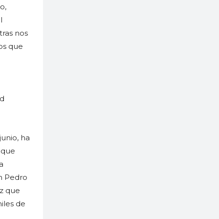
o,
l
tras nos
os que
id
junio, ha
 que
a
n Pedro
ez que
iles de