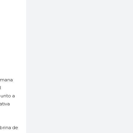
semana
l
junto a
ativa
obrina de