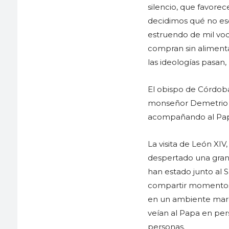
silencio, que favorec
decidimos qué no escu
estruendo de mil vo
compran sin alimenta
las ideologías pasan
El obispo de Córdob
monseñor Demetrio F
acompañando al Papa 
La visita de León XIV
despertado una gran 
han estado junto al 
compartir momentos 
en un ambiente marca
veían al Papa en per
personas.