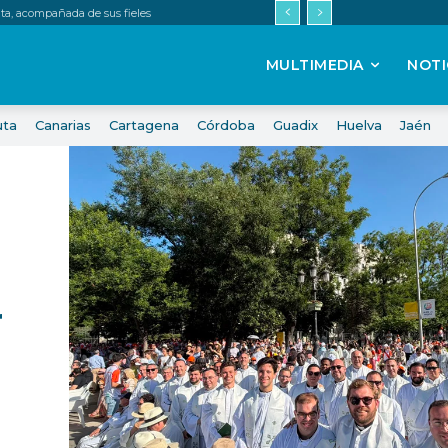
uta, acompañada de sus fieles
MULTIMEDIA
NOTI
uta
Canarias
Cartagena
Córdoba
Guadix
Huelva
Jaén
r