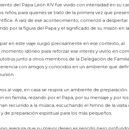
ento del Papa León XIV fue vivido con intensidad en su cas
s niños, para quienes se trató de la primera vez que prese
ntífice. A raíz de ese acontecimiento, comenzó a despertar 
do por la figura del Papa y el significado de su misión en la 
ipar en este viaje surgió precisamente en ese contexto, al
l momento idóneo para reforzar ese interés y vivirlo en co
 autobús junto a otros miembros de la Delegación de Familia
eriencia con amigos y conocidos en un ambiente que defi
unión.
ios al viaje, en casa se respira un ambiente de preparación.
ión en familia, rezando por el Papa, por su mensaje y por los
 han recurrido a la música, escuchando el himno de la visit
y de preparación espiritual para los más pequeños.
onio asegura que su mayor deseo es sencillo pero profundo