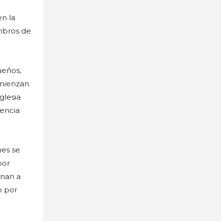
en la
mbros de
ueños,
omienzan
glesia
vencia
nes se
por
onan a
o por