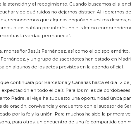
e la atención y el recogimiento. Cuando buscamos el silenci
char y de qué ruidos no dejarnos distraer. Al liberarnos de
ces, reconocemos que algunas engañan nuestros deseos, o
rnos, otras hablan por interés. En el silencio comprendem
, mientras la verdad permanece”.
a, monseñor Jesús Fernández, así como el obispo emérito,
ernández, y un grupo de sacerdotes han estado en Madr
en algunos de los actos previstos en la agenda oficial.
, que continuará por Barcelona y Canarias hasta el día 12 de 
expectación en todo el país. Para los miles de cordobeses
Santo Padre, el viaje ha supuesto una oportunidad única par
de oración, convivencia y encuentro con el sucesor de Sa
do por la fe y la unión. Para muchos ha sido la primera v
sona, para otros, un encuentro de una fe compartida con m