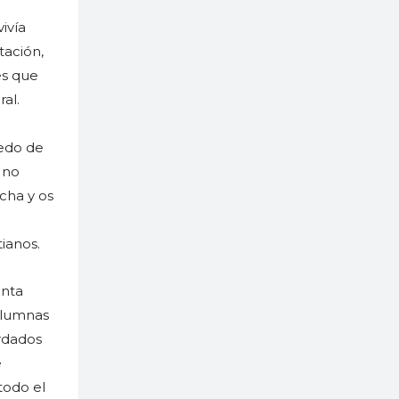
ivía
tación,
es que
al.
iedo de
 no
cha y os
tianos.
anta
olumnas
rdados
e
todo el