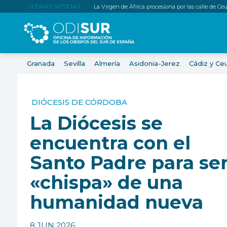
ÚLTIMAS NOTICIAS:
La Virgen de África procesiona por las calle de Ce
Granada
Sevilla
Almería
Asidonia-Jerez
Cádiz y Ce
DIÓCESIS DE CÓRDOBA
La Diócesis se
encuentra con el
Santo Padre para se
«chispa» de una
humanidad nueva
8 JUN 2026