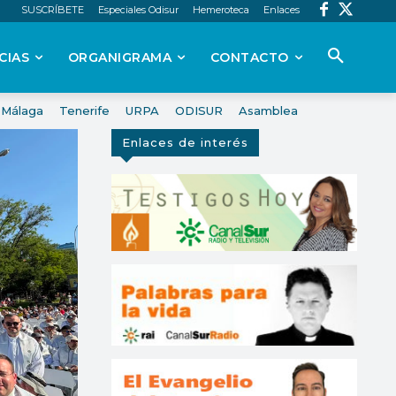
SUSCRÍBETE
Especiales Odisur
Hemeroteca
Enlaces
CIAS
ORGANIGRAMA
CONTACTO
Málaga
Tenerife
URPA
ODISUR
Asamblea
Enlaces de interés