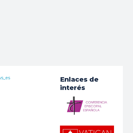
ws_es
Enlaces de
interés