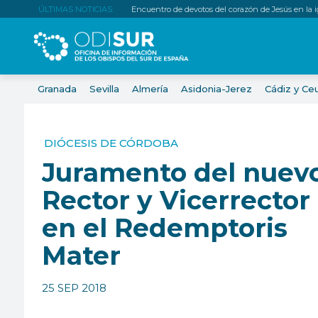
ÚLTIMAS NOTICIAS:
Encuentro de devotos del corazón de Jesús en la igl
Granada
Sevilla
Almería
Asidonia-Jerez
Cádiz y Ce
DIÓCESIS DE CÓRDOBA
Juramento del nuev
Rector y Vicerrector
en el Redemptoris
Mater
25 SEP 2018