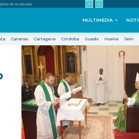
esia de los jesuitas
MULTIMEDIA
NOTI
uta
Canarias
Cartagena
Córdoba
Guadix
Huelva
Jaén
o