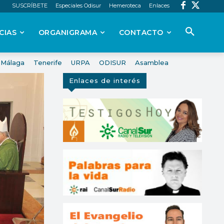
SUSCRÍBETE
Especiales Odisur
Hemeroteca
Enlaces
CIAS
ORGANIGRAMA
CONTACTO
Málaga
Tenerife
URPA
ODISUR
Asamblea
Enlaces de interés