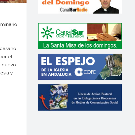
eminario
ocesano
por el
l nuevo
esia y