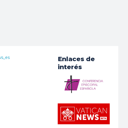
ws_es
Enlaces de
interés