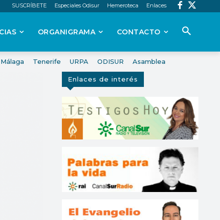
SUSCRÍBETE
Especiales Odisur
Hemeroteca
Enlaces
CIAS
ORGANIGRAMA
CONTACTO
Málaga
Tenerife
URPA
ODISUR
Asamblea
Enlaces de interés