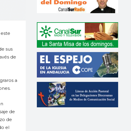
 este
de sus
ravés de
graros a
iones.
an
saje de
ezo de
do el