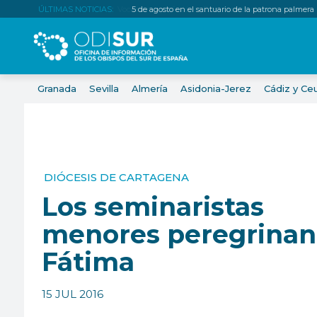
ÚLTIMAS NOTICIAS:
5 de agosto en el santuario de la patrona palmera
Granada
Sevilla
Almería
Asidonia-Jerez
Cádiz y Ce
DIÓCESIS DE CARTAGENA
Los seminaristas
menores peregrinan
Fátima
15 JUL 2016