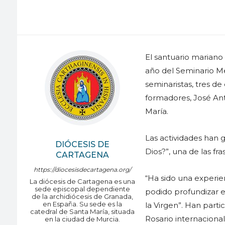
El santuario mariano 
año del Seminario Me
seminaristas, tres de
formadores, José Ant
María.
Las actividades han g
DIÓCESIS DE
Dios?”, una de las fra
CARTAGENA
https://diocesisdecartagena.org/
“Ha sido una experie
La diócesis de Cartagena es una
sede episcopal dependiente
podido profundizar e
de la archidiócesis de Granada,
en España. Su sede es la
la Virgen”. Han parti
catedral de Santa María, situada
Rosario internacional 
en la ciudad de Murcia.