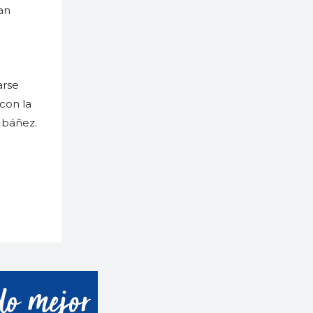
an
arse
 con la
Ibáñez.