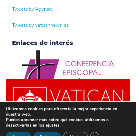
Tweets by Agensic
Tweets by vaticannews_es
Enlaces de interés
Utilizamos cookies para ofrecerte la mejor experiencia en
nuestra web.
Puedes aprender más sobre qué cookies utilizamos o
desactivarlas en los
ajustes
.
© ODISUR | Todos los derechos reservados |
Política de
Cerrar el banner de 