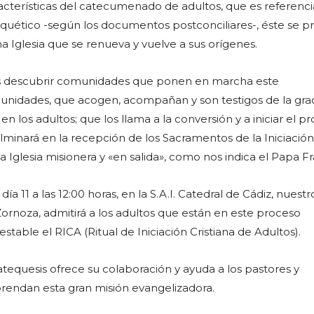
racterísticas del catecumenado de adultos, que es referenc
quético -según los documentos postconciliares-, éste se p
a Iglesia que se renueva y vuelve a sus orígenes.
os descubrir comunidades que ponen en marcha este
idades, que acogen, acompañan y son testigos de la grac
n los adultos; que los llama a la conversión y a iniciar el p
inará en la recepción de los Sacramentos de la Iniciación
na Iglesia misionera y «en salida», como nos indica el Papa F
a 11 a las 12:00 horas, en la S.A.I. Catedral de Cádiz, nuestr
ornoza, admitirá a los adultos que están en este proceso
able el RICA (Ritual de Iniciación Cristiana de Adultos).
atequesis ofrece su colaboración y ayuda a los pastores y
rendan esta gran misión evangelizadora.