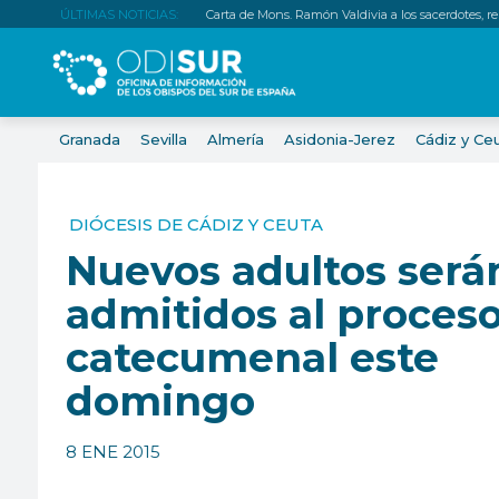
ÚLTIMAS NOTICIAS:
Carta de Mons. Ramón Valdivia a los sacerdotes, relig
Granada
Sevilla
Almería
Asidonia-Jerez
Cádiz y Ce
DIÓCESIS DE CÁDIZ Y CEUTA
Nuevos adultos será
admitidos al proces
catecumenal este
domingo
8 ENE 2015