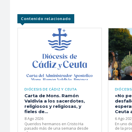
Contenido relacionado
DIÓCESIS DE CÁDIZ Y CEUTA
DIÓCESIS
Carta de Mons. Ramón
«No pe
Valdivia a los sacerdotes,
desfal
religiosos y religiosas, y
esperan
fieles de...
Ceuta 
8 Ago 2026
6 Ago 202
Queridos hermanos en Cristo:Ha
En uno d
pasado más de una semana desde
de la proc