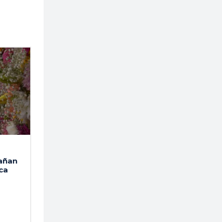
pañan
ca
r