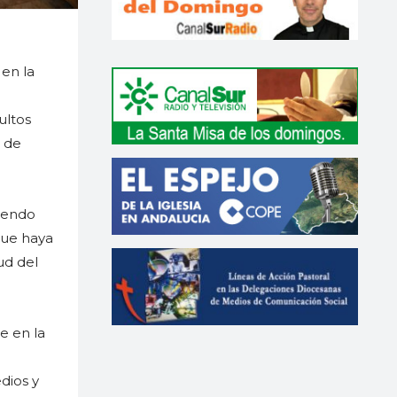
 en la
ultos
 de
ciendo
 que haya
ud del
e en la
dios y