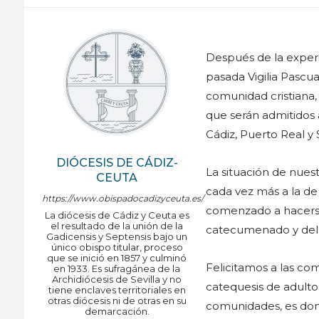
Después de la experie
pasada Vigilia Pascua
comunidad cristiana, 
que serán admitidos
Cádiz, Puerto Real y
DIÓCESIS DE CÁDIZ-
La situación de nuest
CEUTA
cada vez más a la de 
https://www.obispadocadizyceuta.es/
comenzado a hacerse 
La diócesis de Cádiz y Ceuta es
el resultado de la unión de la
catecumenado y del 
Gadicensis y Septensis bajo un
único obispo titular, proceso
que se inició en 1857 y culminó
Felicitamos a las c
en 1933. Es sufragánea de la
Archidiócesis de Sevilla y no
catequesis de adultos
tiene enclaves territoriales en
otras diócesis ni de otras en su
comunidades, es don
demarcación.