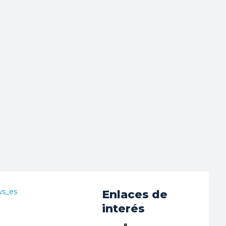
ws_es
Enlaces de
interés