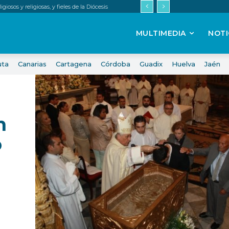
iosos y religiosas, y fieles de la Diócesis
MULTIMEDIA
NOTI
uta
Canarias
Cartagena
Córdoba
Guadix
Huelva
Jaén
n
o