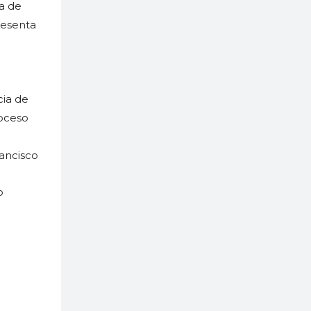
ia de
resenta
ia de
roceso
rancisco
o