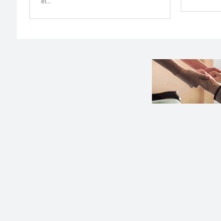
el...