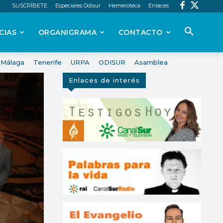
SUSCRÍBETE
Especiales Odisur
Hemeroteca
Enlaces
CIAS
ORGANIGRAMA
CONTACTO
Málaga
Tenerife
URPA
ODISUR
Asamblea
Enlaces de interés