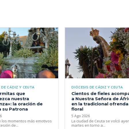
 DE CÁDIZ Y CEUTA
DIÓCESIS DE CÁDIZ Y CEUTA
rmitas que
Cientos de fieles acom
lezca nuestra
a Nuestra Señora de Áfri
za»: la oración de
en la tradicional ofrenda
a su Patrona
floral
6
5 Ago 2026
e los momentos más emotivos
La ciudad de Ceuta se volcó aye
esión de...
martes en torno a...