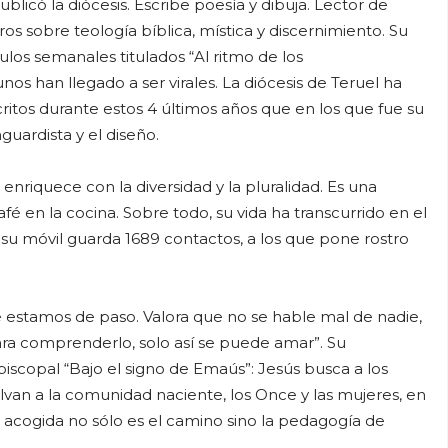
licó la diócesis. Escribe poesía y dibuja. Lector de
bros sobre teología bíblica, mística y discernimiento. Su
culos semanales titulados “Al ritmo de los
os han llegado a ser virales. La diócesis de Teruel ha
ritos durante estos 4 últimos años que en los que fue su
guardista y el diseño.
 enriquece con la diversidad y la pluralidad. Es una
é en la cocina. Sobre todo, su vida ha transcurrido en el
 móvil guarda 1689 contactos, a los que pone rostro
ue estamos de paso. Valora que no se hable mal de nadie,
ra comprenderlo, solo así se puede amar”. Su
iscopal “Bajo el signo de Emaús”: Jesús busca a los
lvan a la comunidad naciente, los Once y las mujeres, en
La acogida no sólo es el camino sino la pedagogía de