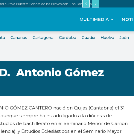
 del culto a Nuestra Señora de las Nieves con una llamada a renovar la fe
MULTIMEDIA
NOTI
uta
Canarias
Cartagena
Córdoba
Guadix
Huelva
Jaén
 D. Antonio Gómez
IO GÓMEZ CANTERO nació en Quijas (Cantabria) el 31
aunque siempre ha estado ligado a la diócesis de
studios de bachillerato en el Seminario Menor de Carrión
lencia); y Estudios Eclesiásticos en el Seminario Mayor