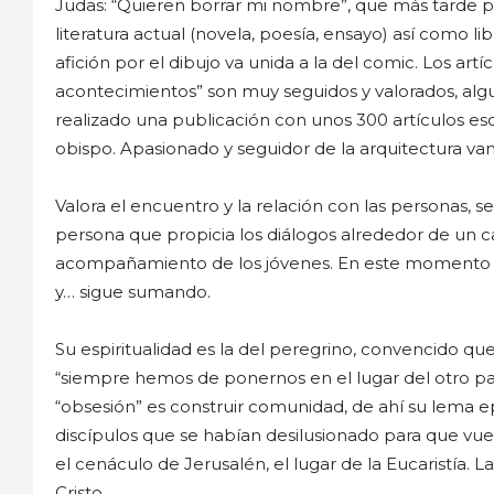
Judas: “Quieren borrar mi nombre”, que más tarde pub
literatura actual (novela, poesía, ensayo) así como li
afición por el dibujo va unida a la del comic. Los artí
acontecimientos” son muy seguidos y valorados, algun
realizado una publicación con unos 300 artículos esc
obispo. Apasionado y seguidor de la arquitectura van
Valora el encuentro y la relación con las personas, se
persona que propicia los diálogos alrededor de un caf
acompañamiento de los jóvenes. En este momento su
y… sigue sumando.
Su espiritualidad es la del peregrino, convencido q
“siempre hemos de ponernos en el lugar del otro pa
“obsesión” es construir comunidad, de ahí su lema ep
discípulos que se habían desilusionado para que vue
el cenáculo de Jerusalén, el lugar de la Eucaristía. 
Cristo.