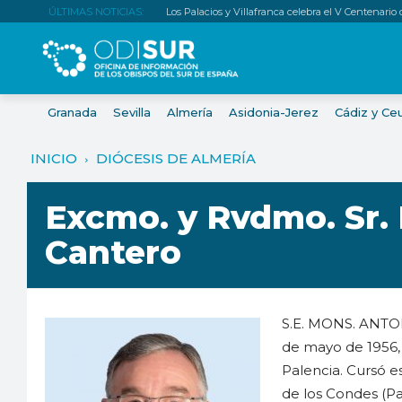
ÚLTIMAS NOTICIAS:
Los Palacios y Villafranca celebra el V Centenario
Granada
Sevilla
Almería
Asidonia-Jerez
Cádiz y Ce
INICIO
DIÓCESIS DE ALMERÍA
Excmo. y Rvdmo. Sr.
Cantero
S.E. MONS. ANTON
de mayo de 1956, 
Palencia. Cursó e
de los Condes (Pa