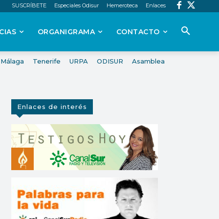
SUSCRÍBETE
Especiales Odisur
Hemeroteca
Enlaces
CIAS
ORGANIGRAMA
CONTACTO
Málaga
Tenerife
URPA
ODISUR
Asamblea
Enlaces de interés