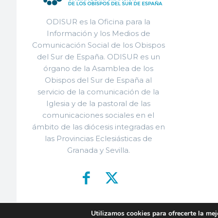
ODISUR es la Oficina para la
Información y los Medios de
Comunicación Social de los Obispos
del Sur de España. ODISUR es un
órgano de la Asamblea de los
Obispos del Sur de España al
servicio de la comunicación de la
Iglesia y de la pastoral de las
comunicaciones sociales en el
ámbito de las diócesis integradas en
las Provincias Eclesiásticas de
Granada y Sevilla.
Utilizamos cookies para ofrecerte la mej