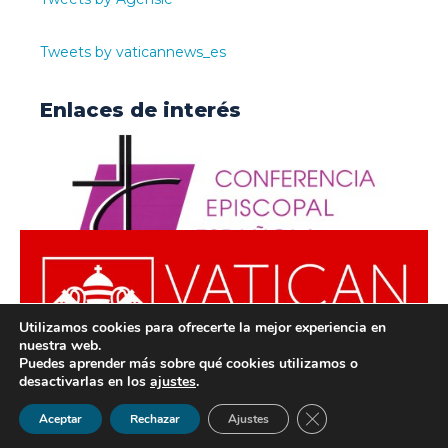
Tweets by vaticannews_es
Enlaces de interés
Utilizamos cookies para ofrecerte la mejor experiencia en
nuestra web.
Puedes aprender más sobre qué cookies utilizamos o
desactivarlas en los
ajustes
.
© ODISUR | Todos los derechos reservados |
Política de
Cerrar el banner de 
Aceptar
Rechazar
Ajustes
Privacidad
|
Aviso Legal