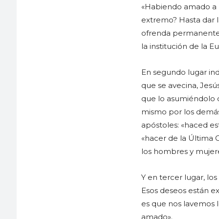
«Habiendo amado a lo
extremo? Hasta dar l
ofrenda permanente 
la institución de la Eu
En segundo lugar ind
que se avecina, Jesús
que lo asumiéndolo c
mismo por los demás»
apóstoles: «haced es
«hacer de la Última
los hombres y mujere
Y en tercer lugar, l
Esos deseos están ex
es que nos lavemos l
amado».