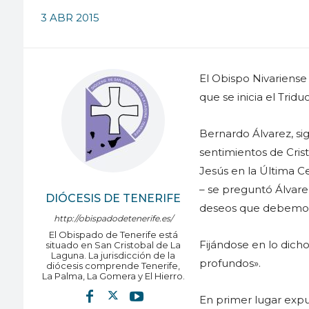
3 ABR 2015
El Obispo Nivariense 
que se inicia el Trid
Bernardo Álvarez, sig
sentimientos de Cris
Jesús en la Última C
– se preguntó Álvare
DIÓCESIS DE TENERIFE
deseos que debemos 
http://obispadodetenerife.es/
El Obispado de Tenerife está
Fijándose en lo dich
situado en San Cristobal de La
Laguna. La jurisdicción de la
profundos».
diócesis comprende Tenerife,
La Palma, La Gomera y El Hierro.
En primer lugar exp