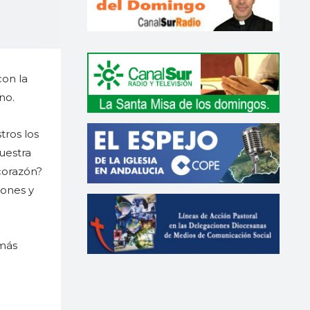
con la
no.
tros los
uestra
corazón?
iones y
 más