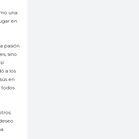
como una
ugar en
la pasión
es, sino
sí
ó a los
esús en
 todos
tros.
 deseo
ha