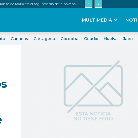
peranza de María en el segundo día de la novena
MULTIMEDIA
NOTI
uta
Canarias
Cartagena
Córdoba
Guadix
Huelva
Jaén
os
e