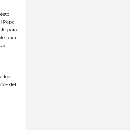
 ésto
l Papa,
ble para
ble para
que
e los
nto» del