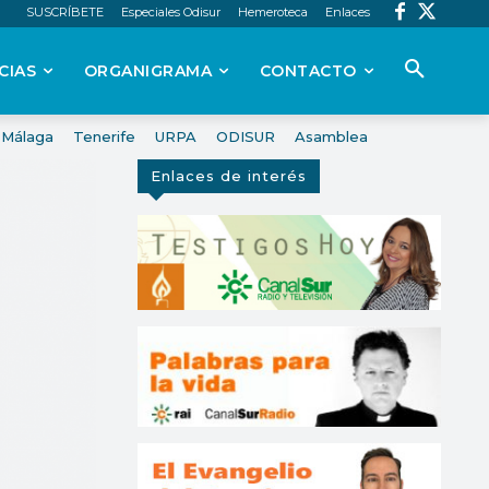
SUSCRÍBETE
Especiales Odisur
Hemeroteca
Enlaces
CIAS
ORGANIGRAMA
CONTACTO
Málaga
Tenerife
URPA
ODISUR
Asamblea
Enlaces de interés