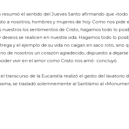
 resumió el sentido del Jueves Santo afirmando que «todo
isto a nosotros, hombres y mujeres de hoy. Como nos pide e
 nuestros los sentimientos de Cristo, hagamos todo lo posi
y deseos se realicen en nuestra vida. Hagamos todo lo posi
trega y el ejemplo de su vida no caigan en saco roto, sino 
no de nosotros un corazón agradecido, dispuesto a dejarse
í poder vivir en el amor como Cristo nos amó- concluyó.
l transcurso de la Eucaristía realizó el gesto del lavatorio d
 la misma, se trasladó solemnemente al Santísimo al «Monume