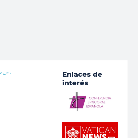
ws_es
Enlaces de
interés