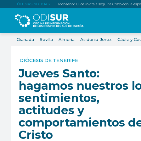
ÚLTIMAS NOTICIAS:
Monseñor Ulloa invita a seguir a Cristo con la es
Granada
Sevilla
Almería
Asidonia-Jerez
Cádiz y Ce
DIÓCESIS DE TENERIFE
Jueves Santo:
hagamos nuestros l
sentimientos,
actitudes y
comportamientos d
Cristo