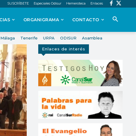
SUSCRÍBETE
Especiales Odisur
Hemeroteca
Enlaces
CIAS
ORGANIGRAMA
CONTACTO
Málaga
Tenerife
URPA
ODISUR
Asamblea
Enlaces de interés