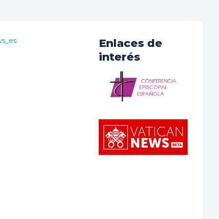
ws_es
Enlaces de
interés