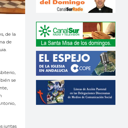
s, de la
ama de
uia.
biterio,
mbién se
nte,
n
ntonio,
s juntas