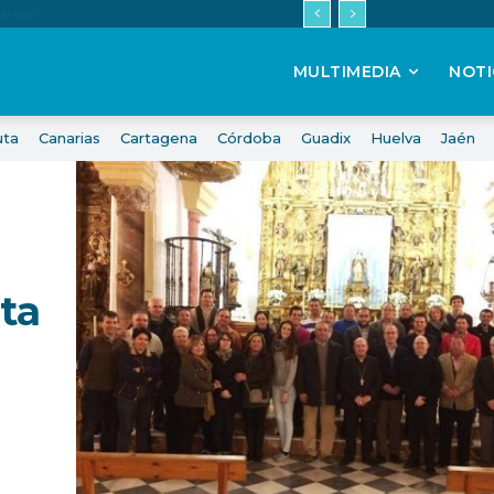
MULTIMEDIA
NOTI
uta
Canarias
Cartagena
Córdoba
Guadix
Huelva
Jaén
ita