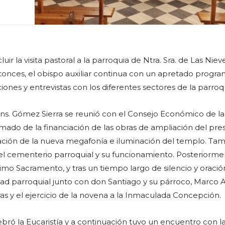
ir la visita pastoral a la parroquia de Ntra. Sra. de Las Nieve
onces, el obispo auxiliar continua con un apretado progr
ones y entrevistas con los diferentes sectores de la parroq
ns. Gómez Sierra se reunió con el Consejo Económico de la
rmado de la financiación de las obras de ampliación del pres
lación de la nueva megafonía e iluminación del templo. Ta
el cementerio parroquial y su funcionamiento. Posteriorme
imo Sacramento, y tras un tiempo largo de silencio y oració
ad parroquial junto con don Santiago y su párroco, Marco A
ras y el ejercicio de la novena a la Inmaculada Concepción.
lebró la Eucaristía y a continuación tuvo un encuentro con la