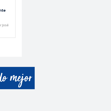
nte
r José