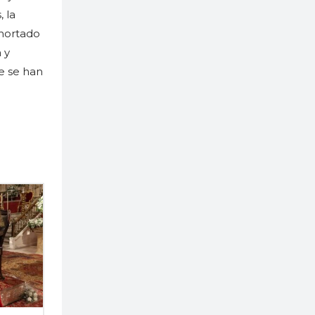
 la
xhortado
 y
e se han