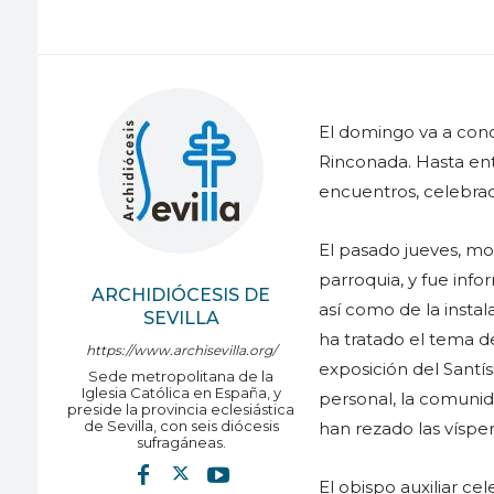
El domingo va a conclu
Rinconada. Hasta ent
encuentros, celebraci
El pasado jueves, mo
parroquia, y fue info
ARCHIDIÓCESIS DE
así como de la insta
SEVILLA
ha tratado el tema d
https://www.archisevilla.org/
exposición del Santís
Sede metropolitana de la
Iglesia Católica en España, y
personal, la comunid
preside la provincia eclesiástica
de Sevilla, con seis diócesis
han rezado las víspe
sufragáneas.
El obispo auxiliar ce