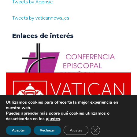
Tweets by Agensic
Tweets by vaticannews_es
Enlaces de interés
Utilizamos cookies para ofrecerte la mejor experiencia en
nuestra web.
Puedes aprender más sobre qué cookies utilizamos o
desactivarlas en los
ajustes
.
© ODISUR | Todos los derechos reservados |
Política de
Cerrar el banner de 
Aceptar
Rechazar
Ajustes
Privacidad
|
Aviso Legal