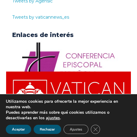
Tweets by Agensic
Tweets by vaticannews_es
Enlaces de interés
Utilizamos cookies para ofrecerte la mejor experiencia en
nuestra web.
Puedes aprender más sobre qué cookies utilizamos o
desactivarlas en los
ajustes
.
© ODISUR | Todos los derechos reservados |
Política de
Cerrar el banner de 
Aceptar
Rechazar
Ajustes
Privacidad
|
Aviso Legal