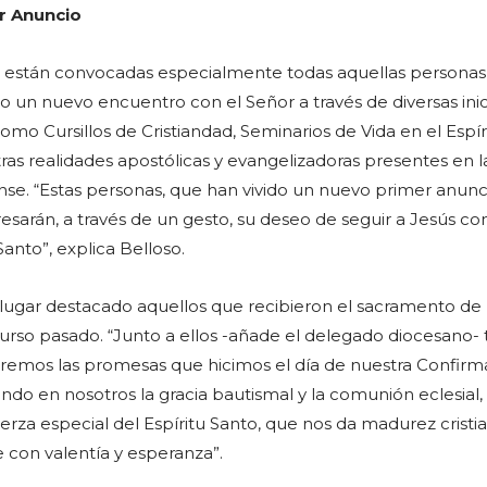
er Anuncio
na están convocadas especialmente todas aquellas persona
o un nuevo encuentro con el Señor a través de diversas inic
mo Cursillos de Cristiandad, Seminarios de Vida en el Espíri
ras realidades apostólicas y evangelizadoras presentes en l
ense. “Estas personas, que han vivido un nuevo primer anunc
presarán, a través de un gesto, su deseo de seguir a Jesús co
Santo”, explica Belloso.
ugar destacado aquellos que recibieron el sacramento de 
urso pasado. “Junto a ellos -añade el delegado diocesano-
remos las promesas que hicimos el día de nuestra Confirm
endo en nosotros la gracia bautismal y la comunión eclesial,
erza especial del Espíritu Santo, que nos da madurez cristia
fe con valentía y esperanza”.