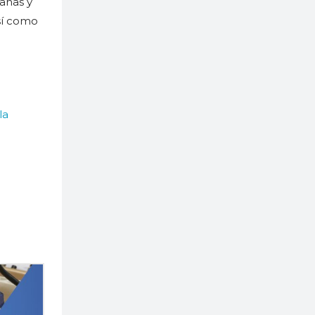
pañas y
sí como
la