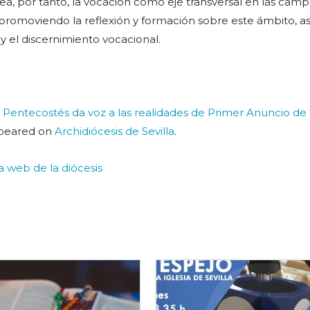
tea, por tanto, la vocación como eje transversal en las cam
 promoviendo la reflexión y formación sobre este ámbito, a
 el discernimiento vocacional.
de Pentecostés da voz a las realidades de Primer Anuncio de 
ppeared on
Archidiócesis de Sevilla
.
la web de la diócesis