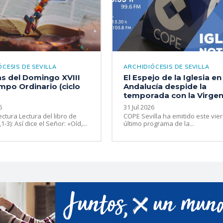
CESIS DE SEVILLA
ARCHIDIÓCESIS DE SEVILLA
as del Domingo XVIII
El Espejo de la Iglesia en
mpo Ordinario (ciclo
Andalucía despide la
temporada con la Virgen 
6
31 Jul 2026
ectura Lectura del libro de
COPE Sevilla ha emitido este vie
1-3): Así dice el Señor: «Oíd,...
último programa de la...