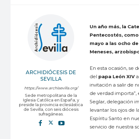
Un año más, la Cated
Pentecostés, como c
mayo a las ocho de 
Meneses, arzobispo 
En esta ocasión, se de
ARCHIDIÓCESIS DE
del
papa León XIV
a
SEVILLA
invitación a salir de
https://www.archisevilla.org/
de verdad importa”, 
Sede metropolitana de la
Iglesia Católica en España, y
Seglar, delegación im
preside la provincia eclesiástica
de Sevilla, con seis diócesis
levantar los ojos de 
sufragáneas.
Espíritu Santo en nue
servicio de nuestra s