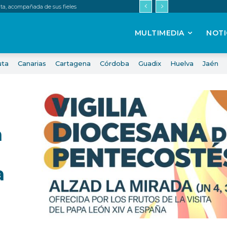
uta, acompañada de sus fieles
MULTIMEDIA
NOTI
uta
Canarias
Cartagena
Córdoba
Guadix
Huelva
Jaén
a
a