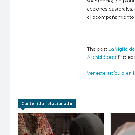
sacerdocio). Se plan
acciones pastorales,
el acompañamiento y
The post
La Vigilia 
Archidiócesis
first a
Ver este artículo en 
Contenido relacionado