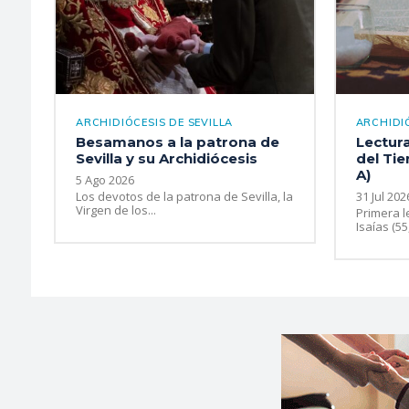
ARCHIDIÓCESIS DE SEVILLA
ARCHIDIÓ
Besamanos a la patrona de
Lectur
Sevilla y su Archidiócesis
del Tie
A)
5 Ago 2026
Los devotos de la patrona de Sevilla, la
31 Jul 202
Virgen de los...
Primera l
Isaías (55,