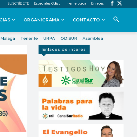
SUSCRÍBETE
Especiales Odisur
Hemeroteca
Enlaces
CIAS
ORGANIGRAMA
CONTACTO
Málaga
Tenerife
URPA
ODISUR
Asamblea
Enlaces de interés