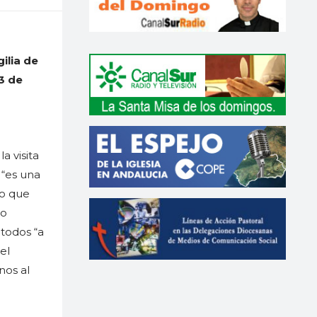
ilia de
3 de
a visita
 “es una
lo que
do
 todos “a
el
nos al