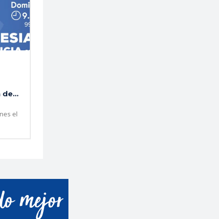
de...
rnes el