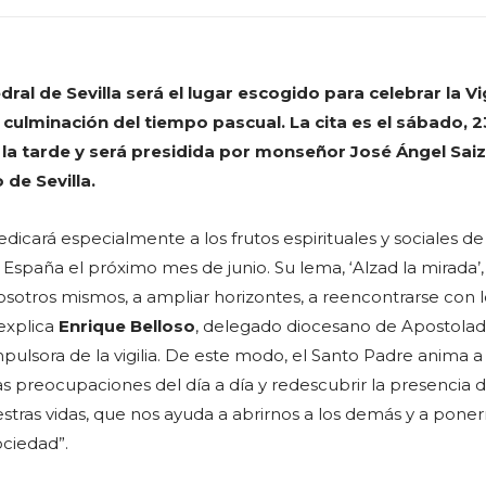
ral de Sevilla será el lugar escogido para celebrar la Vig
ulminación del tiempo pascual. La cita es el sábado, 2
la tarde y será presidida por monseñor José Ángel Saiz
de Sevilla.
dicará especialmente a los frutos espirituales y sociales de l
 España el próximo mes de junio. Su lema, ‘Alzad la mirada’,
 nosotros mismos, a ampliar horizontes, a reencontrarse con 
explica
Enrique Belloso
, delegado diocesano de Apostola
pulsora de la vigilia. De este modo, el Santo Padre anima a
las preocupaciones del día a día y redescubrir la presencia d
stras vidas, que nos ayuda a abrirnos a los demás y a poner
ociedad”.