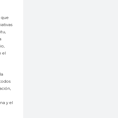
s que
iativas
tu,
a
io,
n el
la
 todos
ación,
na y el