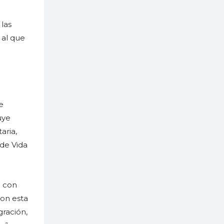
las
 al que
e
uye
aria,
 de Vida
a con
Con esta
gración,