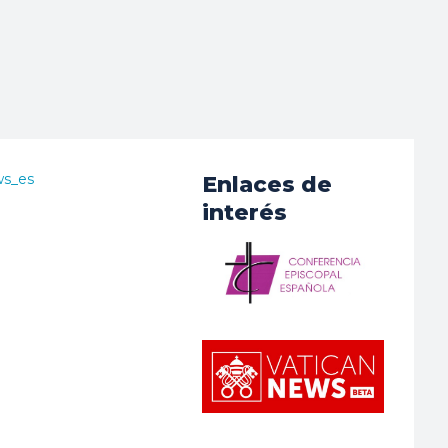
ws_es
Enlaces de
interés