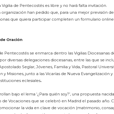
 Vigilia de Pentecostés es libre y no hará falta invitación.
 organización han pedido que, para una mejor previsión de 
sonas que quiera participar completen un formulario online
 de Oración
 de Pentecostés se enmarca dentro las Vigilias Diocesanas d
or diversas delegaciones diocesanas, entre las que se incl
Apostolado Seglar, Jóvenes, Familia y Vida, Pastoral Universit
 y Misiones, junto a las Vicarías de Nueva Evangelización y
stituciones eclesiales
.
arrollan bajo el lema ‘¿Para quién soy?’, una propuesta nacid
o de Vocaciones que se celebró en Madrid el pasado año. 
promocionar la vida en clave de vocación (matrimonio, consa