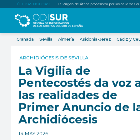
ÚLTIMAS NOTICIAS:
La Virgen de África procesiona por las calle de Ce
Granada
Sevilla
Almería
Asidonia-Jerez
Cádiz y Ce
ARCHIDIÓCESIS DE SEVILLA
La Vigilia de
Pentecostés da voz 
las realidades de
Primer Anuncio de l
Archidiócesis
14 MAY 2026