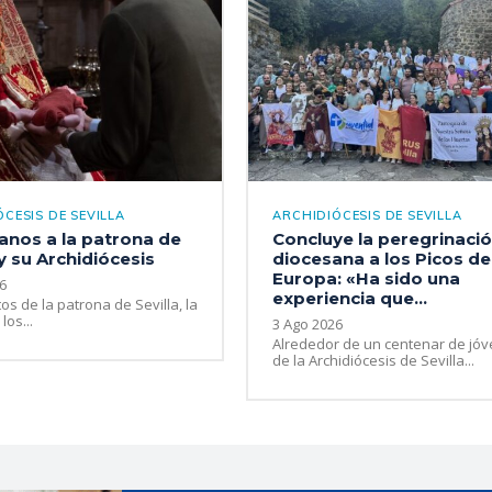
CESIS DE SEVILLA
ARCHIDIÓCESIS DE SEVILLA
nos a la patrona de
Concluye la peregrinaci
 y su Archidiócesis
diocesana a los Picos de
Europa: «Ha sido una
6
experiencia que...
os de la patrona de Sevilla, la
los...
3 Ago 2026
Alrededor de un centenar de jó
de la Archidiócesis de Sevilla...