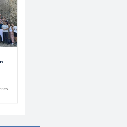
ón
venes