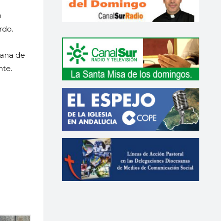
n
rdo.
lana de
nte.