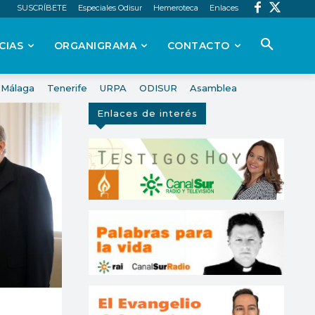
SUSCRÍBETE
Especiales Odisur
Hemeroteca
Enlaces
CIAS
ORGANIGRAMA
CONTACTO
Málaga
Tenerife
URPA
ODISUR
Asamblea
Enlaces de interés