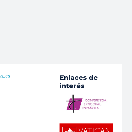
ws_es
Enlaces de
interés