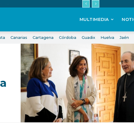
MULTIMEDIA
NOTI
uta
Canarias
Cartagena
Córdoba
Guadix
Huelva
Jaén
ña