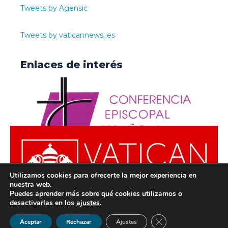
Tweets by Agensic
Tweets by vaticannews_es
Enlaces de interés
Utilizamos cookies para ofrecerte la mejor experiencia en
nuestra web.
Puedes aprender más sobre qué cookies utilizamos o
desactivarlas en los
ajustes
.
© ODISUR | Todos los derechos reservados |
Política de
Cerrar el banner de 
Aceptar
Rechazar
Ajustes
Privacidad
|
Aviso Legal