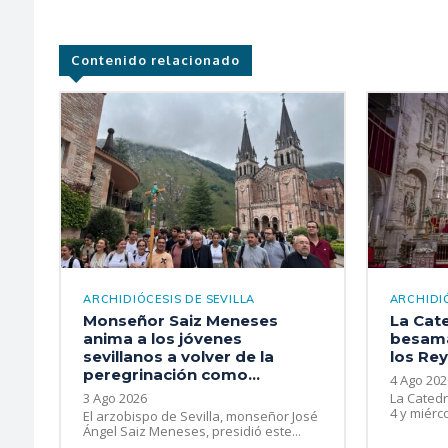
Contenido relacionado
ARCHIDIÓCESIS DE SEVILLA
ARCHIDIÓ
Monseñor Saiz Meneses
La Cate
anima a los jóvenes
besama
sevillanos a volver de la
los Re
peregrinación como...
4 Ago 202
3 Ago 2026
La Catedr
4 y miérco
El arzobispo de Sevilla, monseñor José
Ángel Saiz Meneses, presidió este...