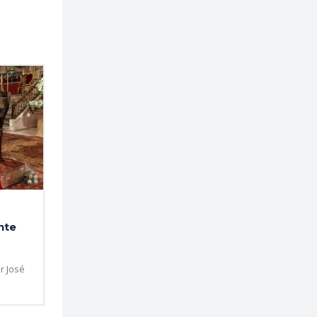
nte
r José