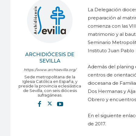
La Delegación dioces
preparación al matri
comienza con las VII
matrimonio y al baut
Seminario Metropolita
Instituto Juan Pablo I
ARCHIDIÓCESIS DE
SEVILLA
Además del planing d
https://www.archisevilla.org/
centros de orientació
Sede metropolitana de la
Iglesia Católica en España, y
diocesana de Familia
preside la provincia eclesiástica
de Sevilla, con seis diócesis
Dos Hermanas y Aljar
sufragáneas.
Obrero y encuentros
En el siguiente enla
de 2017.