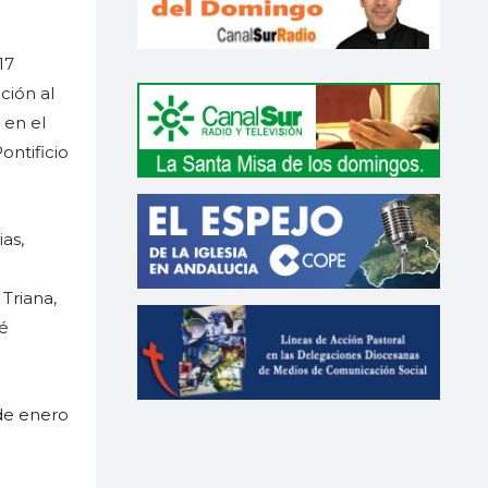
17
ción al
 en el
ontificio
as,
Triana,
sé
de enero