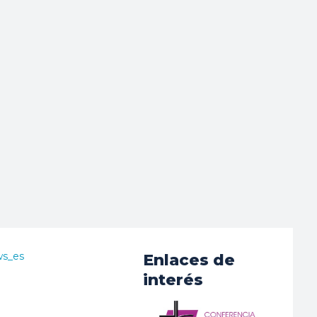
ws_es
Enlaces de
interés