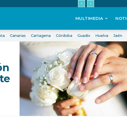
MULTIMEDIA
NOTI
uta
Canarias
Cartagena
Córdoba
Guadix
Huelva
Jaén
ón
te