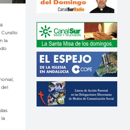
rá
Cursillo
n la
ado
onial,
 del
odas
 la