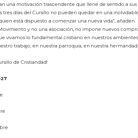
can una motivación trascendente que llene de sentido a sus 
s tres días del Cursillo no pueden quedar en una inolvidabl
 quien está dispuesto a comenzar una nueva vida”, añaden.
n Movimiento y no una asociación, no impone nuevos compr
e vivamos lo fundamental cristiano en nuestros ambientes
nuestro trabajo, en nuestra parroquia, en nuestra hermandad
ursillo de Cristiandad!
027
re
bre
mbre