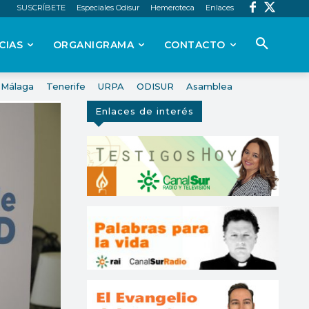
SUSCRÍBETE
Especiales Odisur
Hemeroteca
Enlaces
CIAS
ORGANIGRAMA
CONTACTO
Málaga
Tenerife
URPA
ODISUR
Asamblea
Enlaces de interés