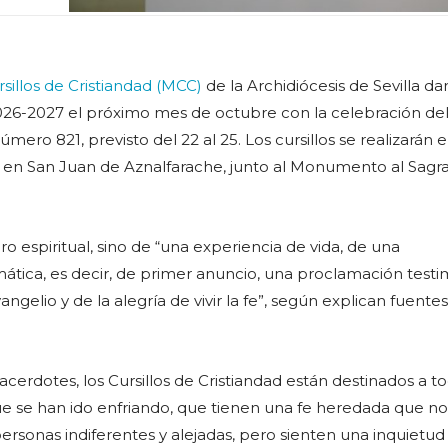
sillos de Cristiandad (MCC)
de la Archidiócesis de Sevilla da
26-2027 el próximo mes de octubre con la celebración del 
mero 821, previsto del 22 al 25. Los cursillos se realizarán e
 en San Juan de Aznalfarache, junto al Monumento al Sagr
iro espiritual, sino de “una experiencia de vida, de una
tica, es decir, de primer anuncio, una proclamación testim
angelio y de la alegría de vivir la fe”, según explican fuentes
 sacerdotes, los Cursillos de Cristiandad están destinados a t
e se han ido enfriando, que tienen una fe heredada que no
ersonas indiferentes y alejadas, pero sienten una inquietud