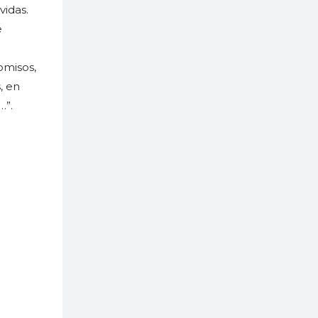
vidas.
e
omisos,
, en
…”.