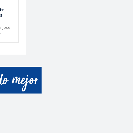
iz
os
r José
...