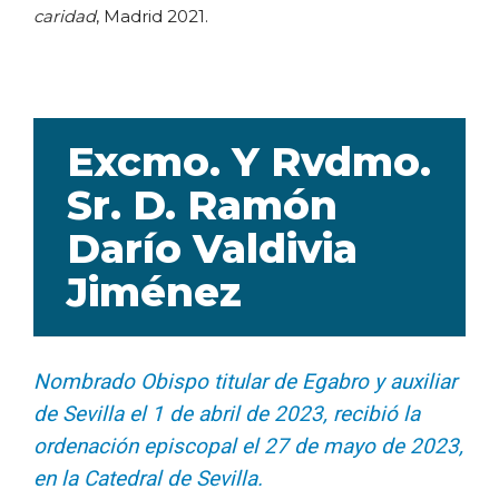
caridad
, Madrid 2021.
Excmo. Y Rvdmo.
Sr. D. Ramón
Darío Valdivia
Jiménez
Nombrado Obispo titular de Egabro y auxiliar
de Sevilla el 1 de abril de 2023, recibió la
ordenación episcopal el 27 de mayo de 2023,
en la Catedral de Sevilla.