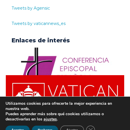
Tweets by Agensic
Tweets by vaticannews_es
Enlaces de interés
Utilizamos cookies para ofrecerte la mejor experiencia en
nuestra web.
Puedes aprender más sobre qué cookies utilizamos o
desactivarlas en los
ajustes
.
© ODISUR | Todos los derechos reservados |
Política de
Cerrar el banner de 