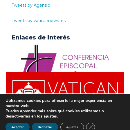
Tweets by Agensic
Tweets by vaticannews_es
Enlaces de interés
Utilizamos cookies para ofrecerte la mejor experiencia en
nuestra web.
Puedes aprender más sobre qué cookies utilizamos o
desactivarlas en los
ajustes
.
© ODISUR | Todos los derechos reservados |
Política de
Cerrar el banner de 
Aceptar
Rechazar
Ajustes
Privacidad
|
Aviso Legal