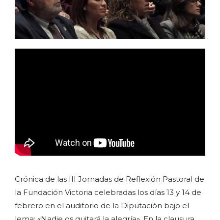
Crónica de las III Jornadas de Reflexión Pastoral de
la Fundación Victoria celebradas los días 13 y 14 de
febrero en el auditorio de la Diputación bajo el
lema: «Nadie os quitará la alegría». En la clausura