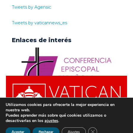
Tweets by Agensic
Tweets by vaticannews_es
Enlaces de interés
Utilizamos cookies para ofrecerte la mejor experiencia en
nuestra web.
Puedes aprender más sobre qué cookies utilizamos o
desactivarlas en los
ajustes
.
© ODISUR | Todos los derechos reservados |
Política de
Cerrar el banner de 
Aceptar
Rechazar
Ajustes