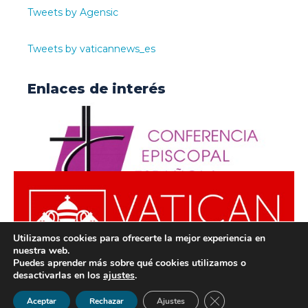
Tweets by Agensic
Tweets by vaticannews_es
Enlaces de interés
Utilizamos cookies para ofrecerte la mejor experiencia en
nuestra web.
Puedes aprender más sobre qué cookies utilizamos o
desactivarlas en los
ajustes
.
© ODISUR | Todos los derechos reservados |
Política de
Cerrar el banner de 
Aceptar
Rechazar
Ajustes
Privacidad
|
Aviso Legal